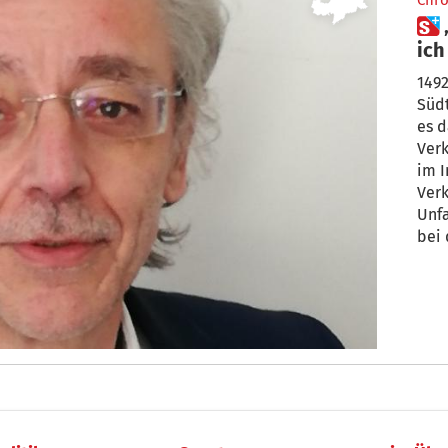
Chro
 „Von hohen Geldbußen halte
ich
1492
Südt
es d
Verk
im I
Verk
Unfa
bei 
auf 