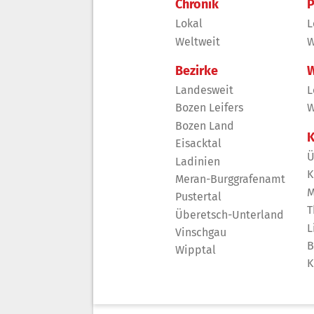
Chronik
P
Lokal
L
Weltweit
W
Bezirke
W
Landesweit
L
Bozen Leifers
W
Bozen Land
K
Eisacktal
Ü
Ladinien
K
Meran-Burggrafenamt
M
Pustertal
T
Überetsch-Unterland
L
Vinschgau
B
Wipptal
K