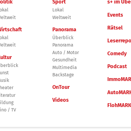
olitik
Sport
s+ im Übe
okal
Lokal
Events
eltweit
Weltweit
Rätsel
irtschaft
Panorama
okal
Überblick
Leserrepo
eltweit
Panorama
Auto / Motor
Comedy
ultur
Gesundheit
berblick
Podcast
Multimedia
unst
Backstage
ImmoMAR
usik
OnTour
heater
AutoMAR
iteratur
Videos
ildung
FlohMAR
ino / TV