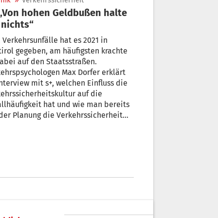
nik
»
Verkehrssicherheit
 nichts“
 Verkehrsunfälle hat es 2021 in
irol gegeben, am häufigsten krachte
abei auf den Staatsstraßen.
ehrspsychologen Max Dorfer erklärt
nterview mit s+, welchen Einfluss die
ehrssicherheitskultur auf die
llhäufigkeit hat und wie man bereits
der Planung die Verkehrssicherheit
Südtirols Straßen erhöhen kann.