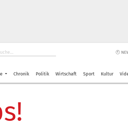
🕙 NE
ke
Chronik
Politik
Wirtschaft
Sport
Kultur
Vid
s!