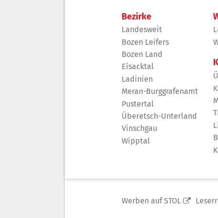
Bezirke
W
Landesweit
L
Bozen Leifers
W
Bozen Land
K
Eisacktal
Ü
Ladinien
K
Meran-Burggrafenamt
M
Pustertal
T
Überetsch-Unterland
L
Vinschgau
B
Wipptal
K
Werben auf STOL
Leser