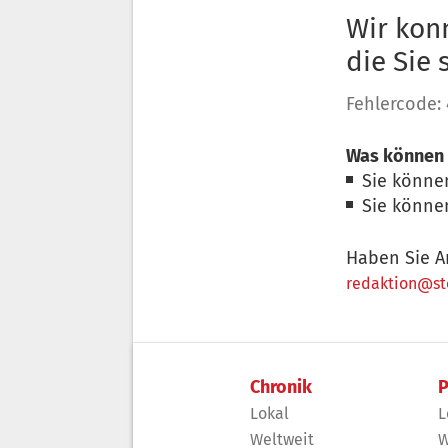
Wir konn
die Sie
Fehlercode:
Was können 
Sie könne
Sie könne
Haben Sie A
redaktion@sto
Chronik
P
Lokal
L
Weltweit
W