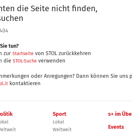
ten die Seite nicht finden,
 suchen
 404
Sie tun?
n zur
von STOL zurückkehren
Startseite
n die
verwenden
STOL-Suche
nmerkungen oder Anregungen? Dann können Sie uns p
kontaktieren
l.it
olitik
Sport
s+ im Übe
okal
Lokal
Events
eltweit
Weltweit