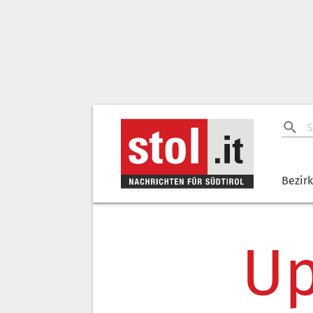
Bezir
Up