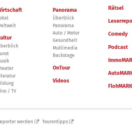
Rätsel
irtschaft
Panorama
okal
Überblick
Leserrepo
eltweit
Panorama
Auto / Motor
Comedy
ultur
Gesundheit
berblick
Podcast
Multimedia
unst
Backstage
ImmoMAR
usik
OnTour
heater
AutoMAR
iteratur
Videos
ildung
FlohMAR
ino / TV
reporter werden
Tourentipps