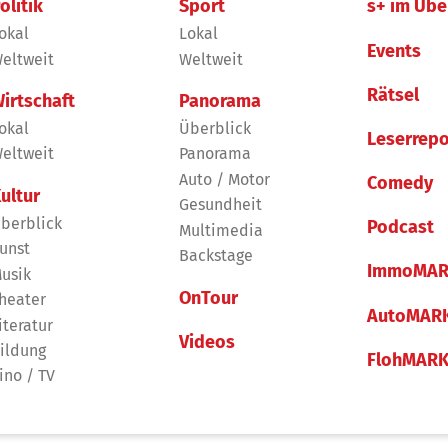
olitik
Sport
s+ im Übe
okal
Lokal
Events
eltweit
Weltweit
Rätsel
irtschaft
Panorama
okal
Überblick
Leserrepo
eltweit
Panorama
Auto / Motor
Comedy
ultur
Gesundheit
berblick
Podcast
Multimedia
unst
Backstage
ImmoMAR
usik
OnTour
heater
AutoMAR
iteratur
Videos
ildung
FlohMAR
ino / TV