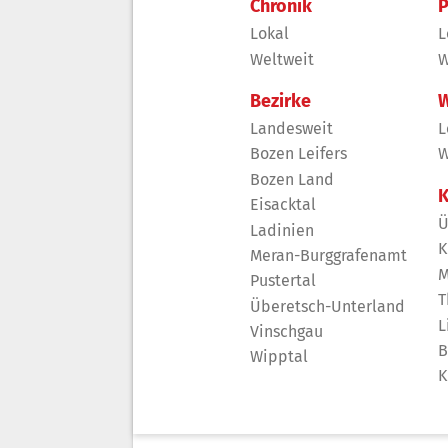
Chronik
P
Lokal
L
Weltweit
W
Bezirke
W
Landesweit
L
Bozen Leifers
W
Bozen Land
K
Eisacktal
Ü
Ladinien
K
Meran-Burggrafenamt
M
Pustertal
T
Überetsch-Unterland
L
Vinschgau
B
Wipptal
K