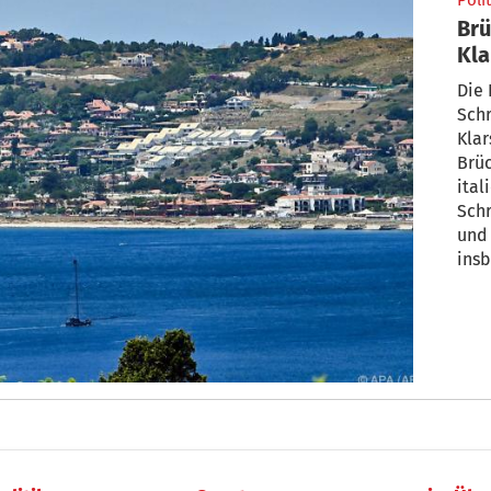
Polit
Brü
Kla
Die 
Schr
Klar
Brüc
ital
Schr
und 
ins
Zus