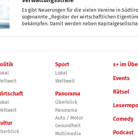
Es gibt Neuerungen für die vielen Vereine in Südtirol
sogenannte „Register der wirtschaftlichen Eigentü
bekämpfen. Damit werden neben Kapitalgesellschaft
Personen des Privatrechts, zu denen auch 800 Verei
dazu verpflichtet, ihren wirtschaftlichen Eigentüm
olitik
Sport
s+ im Übe
okal
Lokal
Events
eltweit
Weltweit
Rätsel
irtschaft
Panorama
okal
Überblick
Leserrepo
eltweit
Panorama
Auto / Motor
Comedy
ultur
Gesundheit
berblick
Podcast
Multimedia