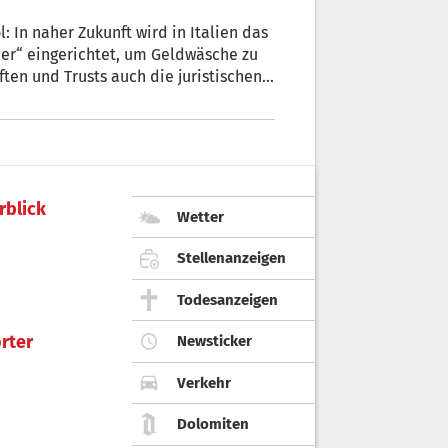
: In naher Zukunft wird in Italien das
mer“ eingerichtet, um Geldwäsche zu
en und Trusts auch die juristischen
ne und Stiftungen in Südtirol gehören,
er beim Handelsregister anzugeben.
rblick
Wetter
Stellenanzeigen
Todesanzeigen
rter
Newsticker
Verkehr
Dolomiten