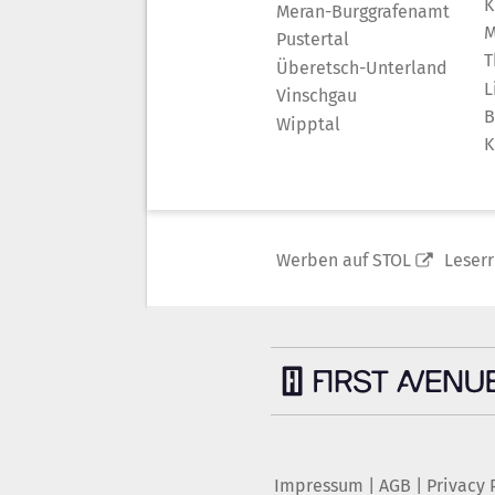
K
Meran-Burggrafenamt
M
Pustertal
T
Überetsch-Unterland
L
Vinschgau
B
Wipptal
K
Werben auf STOL
Leser
Impressum
|
AGB
|
Privacy 