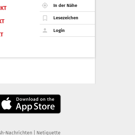
In der Nähe
KT
Lesezeichen
KT
Login
KT
|
sh-Nachrichten
Netiquette