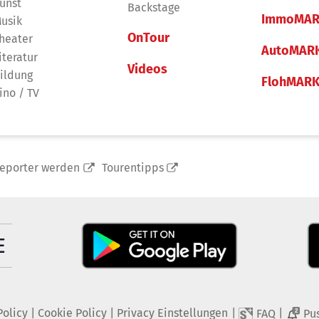
unst
Backstage
ImmoMAR
usik
OnTour
heater
AutoMAR
iteratur
Videos
ildung
FlohMAR
ino / TV
reporter werden
Tourentipps
Policy
|
Cookie Policy
|
Privacy Einstellungen
|
|
FAQ
Pu
2