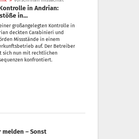
nik
»
Vorschriften missachtet
stöße in
herbergungsbetrieben
einer großangelegten Kontrolle in
tgestellt
ian deckten Carabinieri und
örden Missstände in einem
rkunftsbetrieb auf. Der Betreiber
t sich nun mit rechtlichen
equenzen konfrontiert.