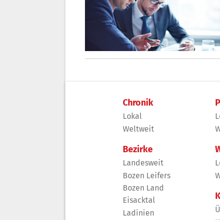
Chronik
P
Lokal
L
Weltweit
W
Bezirke
W
Landesweit
L
Bozen Leifers
W
Bozen Land
K
Eisacktal
Ü
Ladinien