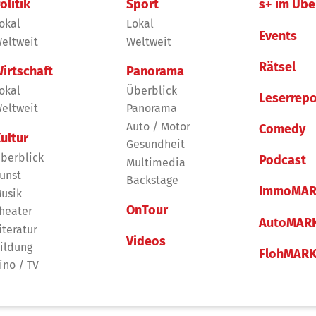
olitik
Sport
s+ im Übe
okal
Lokal
Events
eltweit
Weltweit
Rätsel
irtschaft
Panorama
okal
Überblick
Leserrepo
eltweit
Panorama
Auto / Motor
Comedy
ultur
Gesundheit
berblick
Podcast
Multimedia
unst
Backstage
ImmoMAR
usik
OnTour
heater
AutoMAR
iteratur
Videos
ildung
FlohMAR
ino / TV