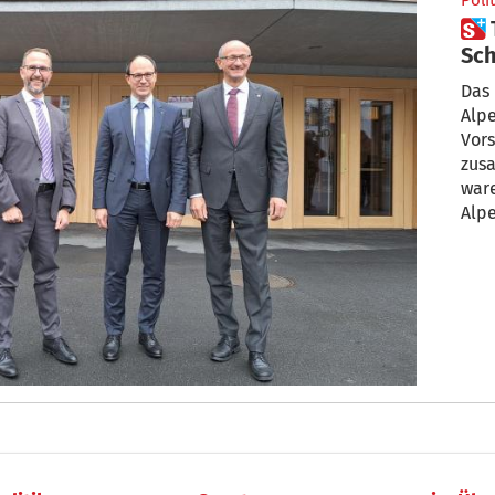
Polit
 Treffen in der Schweiz mit
Sch
im
Das 
Alpe
Vors
zus
war
Alp