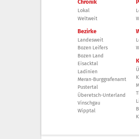
Chronik
P
Lokal
L
Weltweit
W
Bezirke
W
Landesweit
L
Bozen Leifers
W
Bozen Land
K
Eisacktal
Ü
Ladinien
K
Meran-Burggrafenamt
M
Pustertal
T
Überetsch-Unterland
L
Vinschgau
B
Wipptal
K