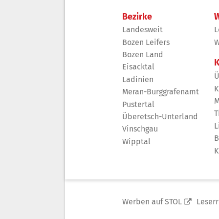
Bezirke
W
Landesweit
L
Bozen Leifers
W
Bozen Land
K
Eisacktal
Ü
Ladinien
K
Meran-Burggrafenamt
M
Pustertal
T
Überetsch-Unterland
L
Vinschgau
B
Wipptal
K
Werben auf STOL
Leser