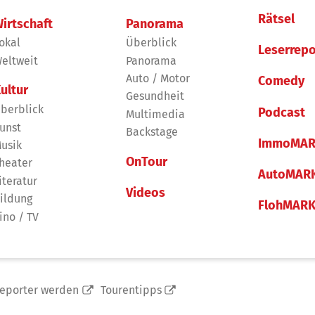
Rätsel
irtschaft
Panorama
okal
Überblick
Leserrepo
eltweit
Panorama
Auto / Motor
Comedy
ultur
Gesundheit
berblick
Podcast
Multimedia
unst
Backstage
ImmoMAR
usik
OnTour
heater
AutoMAR
iteratur
Videos
ildung
FlohMAR
ino / TV
reporter werden
Tourentipps