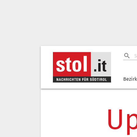
Bezir
Up