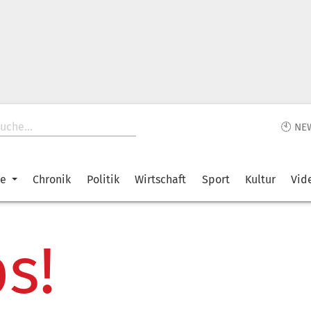
🕙 NE
ke
Chronik
Politik
Wirtschaft
Sport
Kultur
Vid
s!