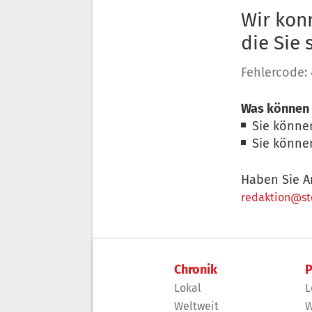
Wir konn
die Sie
Fehlercode:
Was können 
Sie könne
Sie könne
Haben Sie A
redaktion@sto
Chronik
P
Lokal
L
Weltweit
W