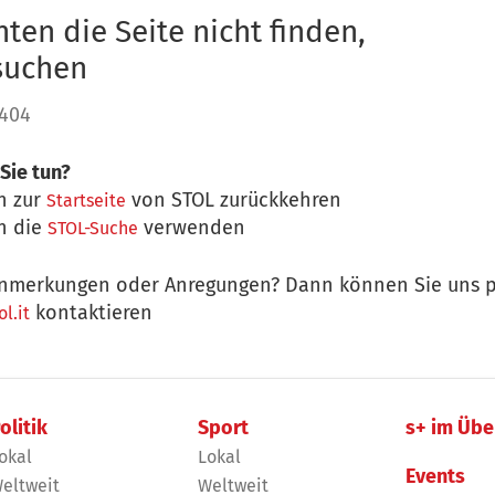
ten die Seite nicht finden,
 suchen
 404
Sie tun?
n zur
von STOL zurückkehren
Startseite
n die
verwenden
STOL-Suche
nmerkungen oder Anregungen? Dann können Sie uns p
kontaktieren
l.it
olitik
Sport
s+ im Übe
okal
Lokal
Events
eltweit
Weltweit