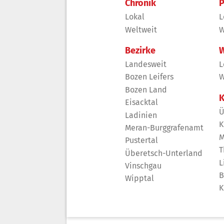
Chronik
P
Lokal
L
Weltweit
W
Bezirke
W
Landesweit
L
Bozen Leifers
W
Bozen Land
K
Eisacktal
Ü
Ladinien
K
Meran-Burggrafenamt
M
Pustertal
T
Überetsch-Unterland
L
Vinschgau
B
Wipptal
K