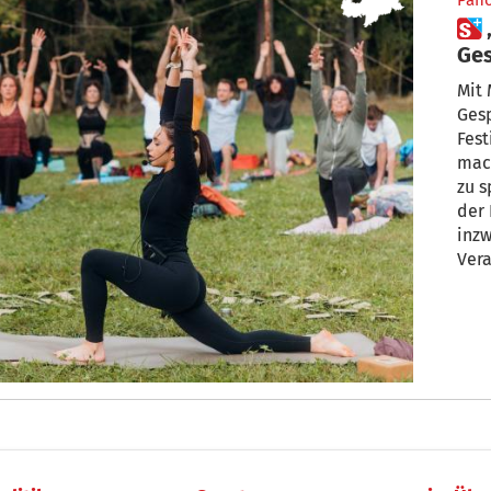
Pan
 „Mental Health Festival“:
Ges
Mit 
Gesp
Fest
mach
zu s
der 
inzw
Vera