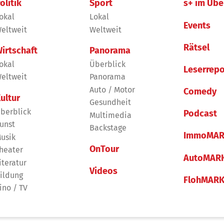
olitik
Sport
s+ im Übe
okal
Lokal
Events
eltweit
Weltweit
Rätsel
irtschaft
Panorama
okal
Überblick
Leserrepo
eltweit
Panorama
Auto / Motor
Comedy
ultur
Gesundheit
berblick
Podcast
Multimedia
unst
Backstage
ImmoMAR
usik
OnTour
heater
AutoMAR
iteratur
Videos
ildung
FlohMAR
ino / TV