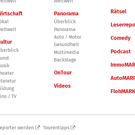
eltweit
Weltweit
Rätsel
irtschaft
Panorama
okal
Überblick
Leserrepo
eltweit
Panorama
Auto / Motor
Comedy
ultur
Gesundheit
berblick
Podcast
Multimedia
unst
Backstage
ImmoMAR
usik
OnTour
heater
AutoMAR
iteratur
Videos
ildung
FlohMAR
ino / TV
reporter werden
Tourentipps