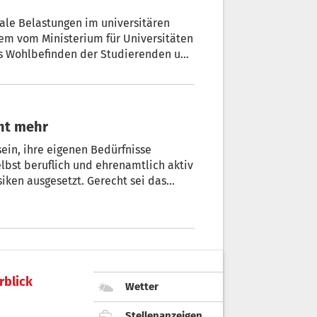
le Belastungen im universitären
dem vom Ministerium für Universitäten
as Wohlbefinden der Studierenden und
gien ein.
cht mehr
ein, ihre eigenen Bedürfnisse
elbst beruflich und ehrenamtlich aktiv
isiken ausgesetzt. Gerecht sei das
t, die am Tag vor dem Muttertag
gestellt.
rblick
Wetter
Stellenanzeigen