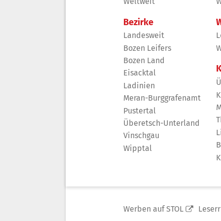
Weltweit
W
Bezirke
W
Landesweit
L
Bozen Leifers
W
Bozen Land
K
Eisacktal
Ü
Ladinien
K
Meran-Burggrafenamt
M
Pustertal
T
Überetsch-Unterland
L
Vinschgau
B
Wipptal
K
Werben auf STOL
Leser