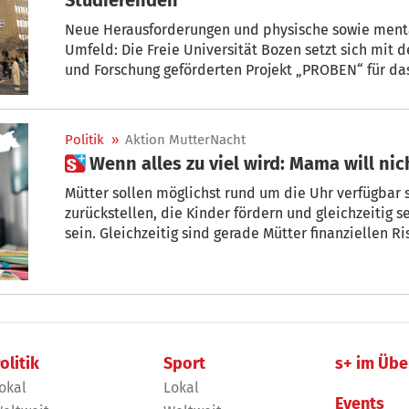
Neue Herausforderungen und physische sowie menta
Umfeld: Die Freie Universität Bozen setzt sich mit 
und Forschung geförderten Projekt „PROBEN“ für d
die Prävention der Abhängigkeit von neuen Technolo
Politik
»
Aktion MutterNacht
 Wenn alles zu viel wird: Mama will ni
Mütter sollen möglichst rund um die Uhr verfügbar s
zurückstellen, die Kinder fördern und gleichzeitig s
sein. Gleichzeitig sind gerade Mütter finanziellen R
nicht, sagen die Promotoren der Aktion MutterNach
stattfindet. Sie haben nun das heurige Programm vor
olitik
Sport
s+ im Übe
okal
Lokal
Events