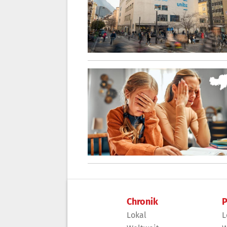
Chronik
P
Lokal
L