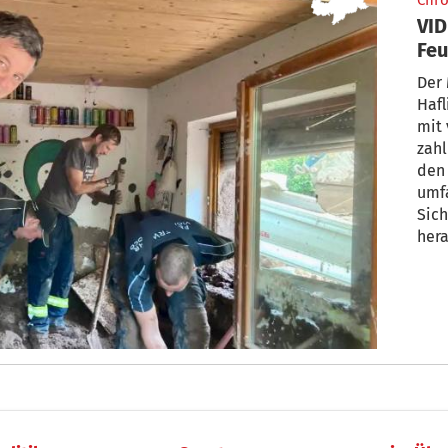
Chro
VID
Feu
Woh
Der
Hafl
mit 
zahl
den
umf
Sich
hera
bet
Kell
met
ang