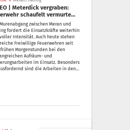
nik
»
Meran/Hafling
EO | Meterdick vergraben:
erwehr schaufelt vermurte
nhäuser frei
 Murenabgang zwischen Meran und
ing fordert die Einsatzkräfte weiterhin
voller Intensität. Auch heute stehen
reiche Freiwillige Feuerwehren seit
 frühen Morgenstunden bei den
angreichen Aufräum- und
erungsarbeiten im Einsatz. Besonders
usfordernd sind die Arbeiten in den
roffenen Wohnhäusern sowie in
ern und Tiefgaragen, die teilweise
erdick mit Schlamm, Geröll und
eschwemmtem Material gefüllt sind.