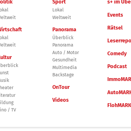
olitik
Sport
s+ im Übe
okal
Lokal
Events
eltweit
Weltweit
Rätsel
irtschaft
Panorama
okal
Überblick
Leserrepo
eltweit
Panorama
Auto / Motor
Comedy
ultur
Gesundheit
berblick
Podcast
Multimedia
unst
Backstage
ImmoMAR
usik
OnTour
heater
AutoMAR
iteratur
Videos
ildung
FlohMAR
ino / TV