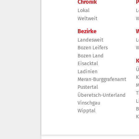
Chronik
P
Lokal
L
Weltweit
W
Bezirke
W
Landesweit
L
Bozen Leifers
W
Bozen Land
K
Eisacktal
Ü
Ladinien
K
Meran-Burggrafenamt
M
Pustertal
T
Überetsch-Unterland
L
Vinschgau
B
Wipptal
K