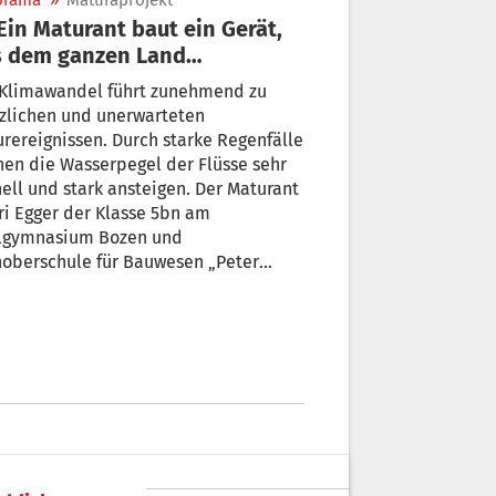
orama
»
Maturaprojekt
s dem ganzen Land
terhelfen kann
 Klimawandel führt zunehmend zu
zlichen und unerwarteten
rereignissen. Durch starke Regenfälle
en die Wasserpegel der Flüsse sehr
ell und stark ansteigen. Der Maturant
i Egger der Klasse 5bn am
lgymnasium Bozen und
hoberschule für Bauwesen „Peter
h“ (Campus Fagen) entschied sich,
 Messeinrichtung inklusive
nübermittlung für den Zivilschutz zu
isieren.