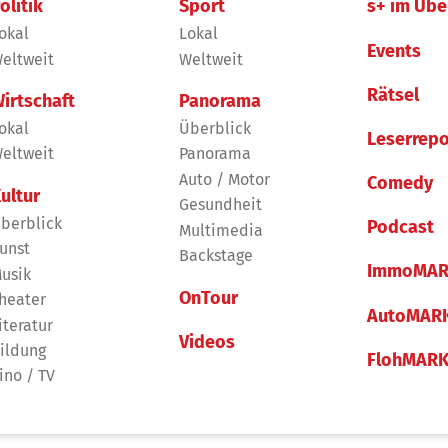
olitik
Sport
s+ im Übe
okal
Lokal
Events
eltweit
Weltweit
Rätsel
irtschaft
Panorama
okal
Überblick
Leserrepo
eltweit
Panorama
Auto / Motor
Comedy
ultur
Gesundheit
berblick
Podcast
Multimedia
unst
Backstage
ImmoMAR
usik
OnTour
heater
AutoMAR
iteratur
Videos
ildung
FlohMAR
ino / TV