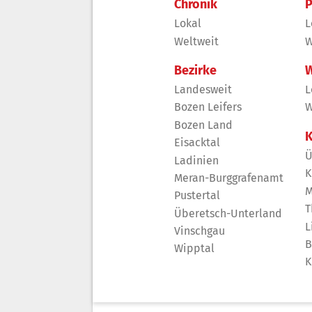
Chronik
P
Lokal
L
Weltweit
W
Bezirke
W
Landesweit
L
Bozen Leifers
W
Bozen Land
K
Eisacktal
Ü
Ladinien
K
Meran-Burggrafenamt
M
Pustertal
T
Überetsch-Unterland
L
Vinschgau
B
Wipptal
K