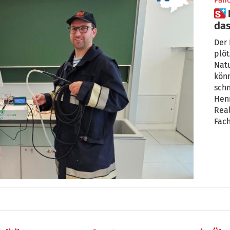
Pan
 Ein Maturant baut ein Gerät,
da
wei
Der
plöt
Natu
könn
schn
Henr
Rea
Fac
Anic
eine
Date
real