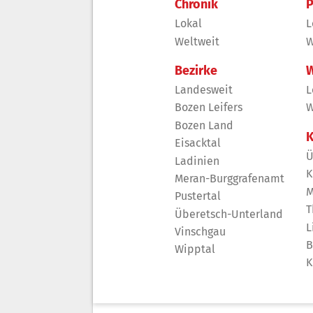
Chronik
P
Lokal
L
Weltweit
W
Bezirke
W
Landesweit
L
Bozen Leifers
W
Bozen Land
K
Eisacktal
Ü
Ladinien
K
Meran-Burggrafenamt
M
Pustertal
T
Überetsch-Unterland
L
Vinschgau
B
Wipptal
K