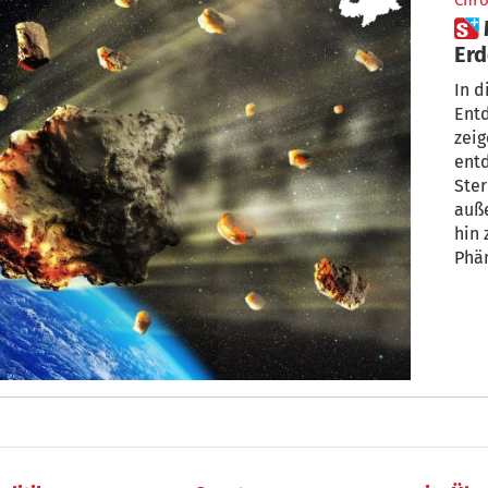
Chro
 Meteoren-Einschläge auf der
Erd
In d
Ent
zeig
entd
Ster
auß
hin 
Phä
Mai