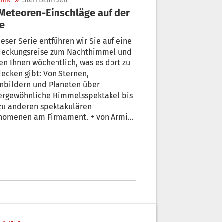
nik
»
Sternstunden
e
ieser Serie entführen wir Sie auf eine
deckungsreise zum Nachthimmel und
en Ihnen wöchentlich, was es dort zu
ecken gibt: Von Sternen,
nbildern und Planeten über
ergewöhnliche Himmelsspektakel bis
zu anderen spektakulären
nomenen am Firmament. + von Armin
r