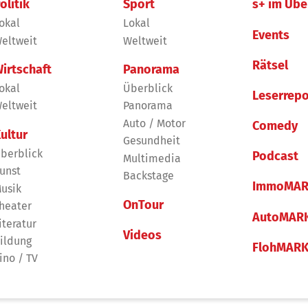
olitik
Sport
s+ im Übe
okal
Lokal
Events
eltweit
Weltweit
Rätsel
irtschaft
Panorama
okal
Überblick
Leserrepo
eltweit
Panorama
Auto / Motor
Comedy
ultur
Gesundheit
berblick
Podcast
Multimedia
unst
Backstage
ImmoMAR
usik
OnTour
heater
AutoMAR
iteratur
Videos
ildung
FlohMAR
ino / TV