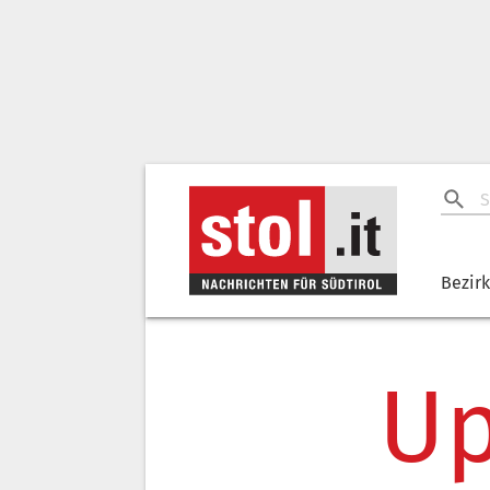
Bezir
Up