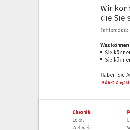
Wir konn
die Sie
Fehlercode:
Was können 
Sie könne
Sie könne
Haben Sie A
redaktion@sto
Chronik
P
Lokal
L
Weltweit
W