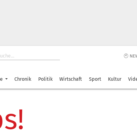
🕙 NE
ke
Chronik
Politik
Wirtschaft
Sport
Kultur
Vid
s!