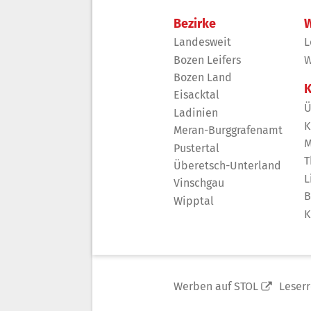
Bezirke
W
Landesweit
L
Bozen Leifers
W
Bozen Land
K
Eisacktal
Ü
Ladinien
K
Meran-Burggrafenamt
M
Pustertal
T
Überetsch-Unterland
L
Vinschgau
B
Wipptal
K
Werben auf STOL
Leser