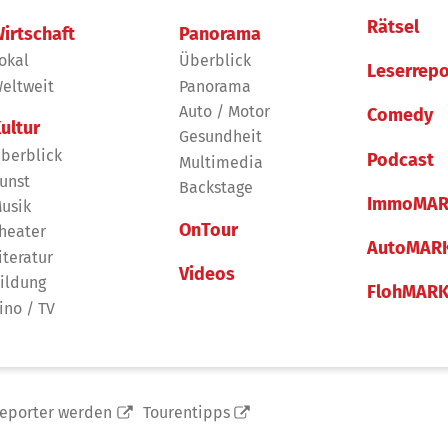
Rätsel
irtschaft
Panorama
okal
Überblick
Leserrepo
eltweit
Panorama
Auto / Motor
Comedy
ultur
Gesundheit
berblick
Podcast
Multimedia
unst
Backstage
ImmoMAR
usik
OnTour
heater
AutoMAR
iteratur
Videos
ildung
FlohMAR
ino / TV
reporter werden
Tourentipps