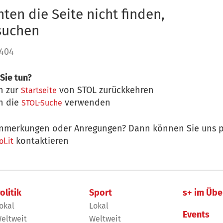
ten die Seite nicht finden,
 suchen
 404
Sie tun?
n zur
von STOL zurückkehren
Startseite
n die
verwenden
STOL-Suche
nmerkungen oder Anregungen? Dann können Sie uns p
kontaktieren
l.it
olitik
Sport
s+ im Übe
okal
Lokal
Events
eltweit
Weltweit