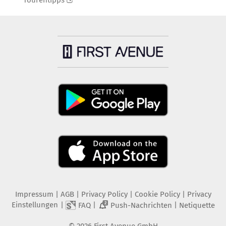
Tourentipps
Impressum
|
AGB
|
Privacy Policy
|
Cookie Policy
|
Privacy
Einstellungen
|
|
|
FAQ
Push-Nachrichten
Netiquette
2
©
2026
First Avenue GmbH