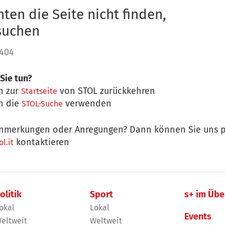
ten die Seite nicht finden,
 suchen
 404
Sie tun?
n zur
von STOL zurückkehren
Startseite
n die
verwenden
STOL-Suche
nmerkungen oder Anregungen? Dann können Sie uns p
kontaktieren
l.it
olitik
Sport
s+ im Übe
okal
Lokal
Events
eltweit
Weltweit