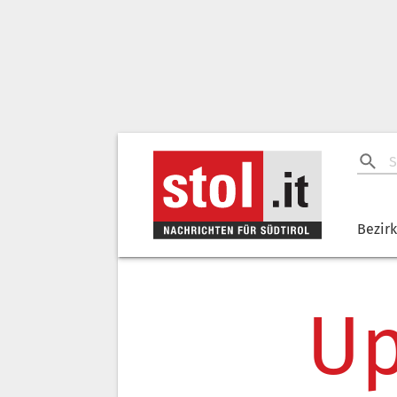
Bezir
Up