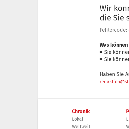
Wir konn
die Sie
Fehlercode:
Was können 
Sie könne
Sie könne
Haben Sie A
redaktion@sto
Chronik
P
Lokal
L
Weltweit
W