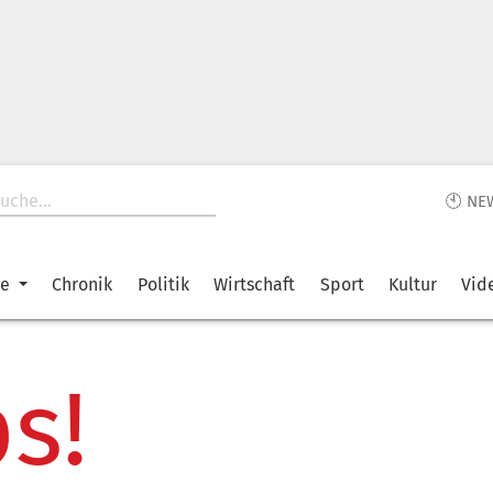
🕙 NE
ke
Chronik
Politik
Wirtschaft
Sport
Kultur
Vid
s!