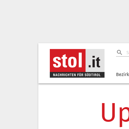
Bezir
Up