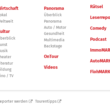
Rätsel
irtschaft
Panorama
okal
Überblick
Leserrepo
eltweit
Panorama
Auto / Motor
Comedy
ultur
Gesundheit
berblick
Podcast
Multimedia
unst
Backstage
ImmoMAR
usik
OnTour
heater
AutoMAR
iteratur
Videos
ildung
FlohMAR
ino / TV
reporter werden
Tourentipps