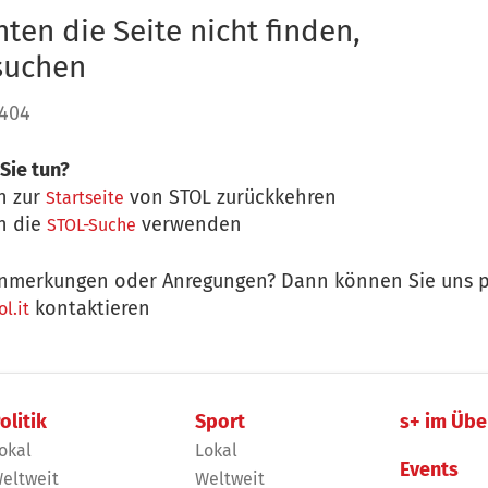
ten die Seite nicht finden,
 suchen
 404
Sie tun?
n zur
von STOL zurückkehren
Startseite
n die
verwenden
STOL-Suche
nmerkungen oder Anregungen? Dann können Sie uns p
kontaktieren
l.it
olitik
Sport
s+ im Übe
okal
Lokal
Events
eltweit
Weltweit