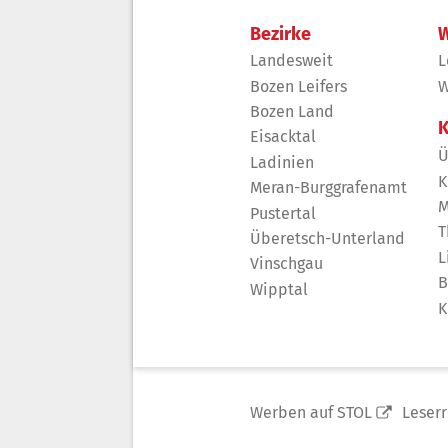
Bezirke
W
Landesweit
L
Bozen Leifers
W
Bozen Land
K
Eisacktal
Ü
Ladinien
K
Meran-Burggrafenamt
M
Pustertal
T
Überetsch-Unterland
L
Vinschgau
B
Wipptal
K
Werben auf STOL
Leser