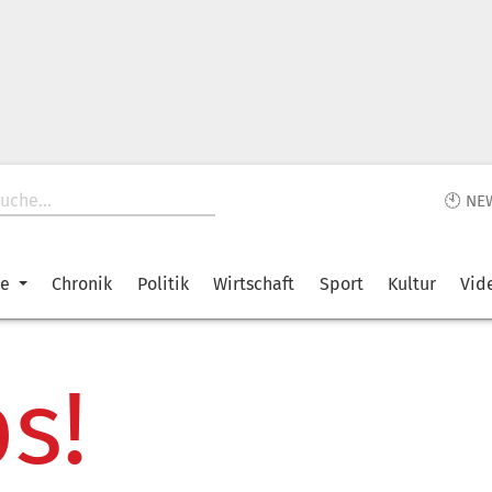
🕙 NE
ke
Chronik
Politik
Wirtschaft
Sport
Kultur
Vid
s!