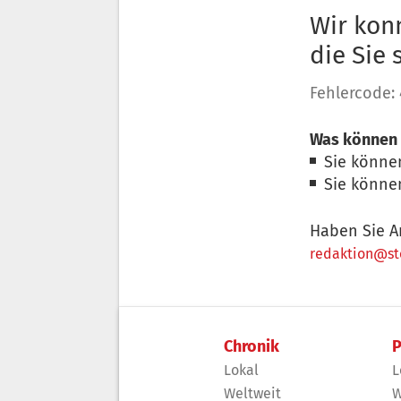
Wir konn
die Sie
Fehlercode:
Was können 
Sie könne
Sie könne
Haben Sie A
redaktion@sto
Chronik
P
Lokal
L
Weltweit
W