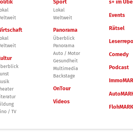
olitik
Sport
s+ im Übe
okal
Lokal
Events
eltweit
Weltweit
Rätsel
irtschaft
Panorama
okal
Überblick
Leserrepo
eltweit
Panorama
Auto / Motor
Comedy
ultur
Gesundheit
berblick
Podcast
Multimedia
unst
Backstage
ImmoMAR
usik
OnTour
heater
AutoMAR
iteratur
Videos
ildung
FlohMAR
ino / TV