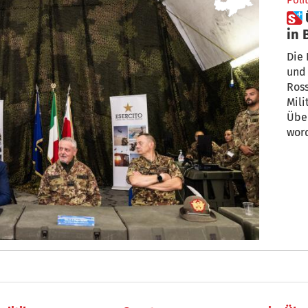
Polit
 Übergang von Militärarealen
in 
Die 
und 
Ross
Mili
Übe
wor