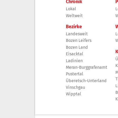
Chronik
P
Lokal
L
Weltweit
W
Bezirke
W
Landesweit
L
Bozen Leifers
W
Bozen Land
K
Eisacktal
Ü
Ladinien
K
Meran-Burggrafenamt
M
Pustertal
T
Überetsch-Unterland
L
Vinschgau
B
Wipptal
K