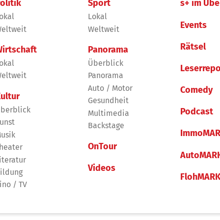
olitik
Sport
s+ im Übe
okal
Lokal
Events
eltweit
Weltweit
Rätsel
irtschaft
Panorama
okal
Überblick
Leserrepo
eltweit
Panorama
Auto / Motor
Comedy
ultur
Gesundheit
berblick
Podcast
Multimedia
unst
Backstage
ImmoMAR
usik
OnTour
heater
AutoMAR
iteratur
Videos
ildung
FlohMAR
ino / TV