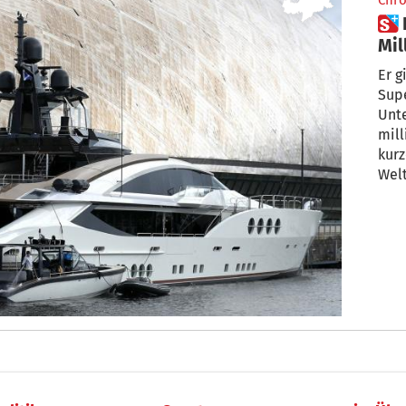
Chro
 Ein Südtiroler und der
Mil
rus
Er g
Supe
Unt
mil
kurz
Welt