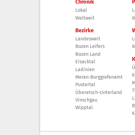
Chronik
P
Lokal
L
Weltweit
W
Bezirke
W
Landesweit
L
Bozen Leifers
W
Bozen Land
K
Eisacktal
Ü
Ladinien
K
Meran-Burggrafenamt
M
Pustertal
T
Überetsch-Unterland
L
Vinschgau
B
Wipptal
K