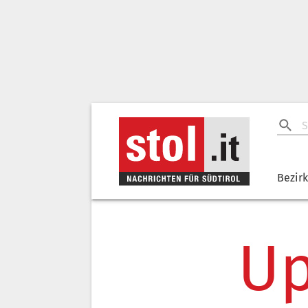
Bezir
Up