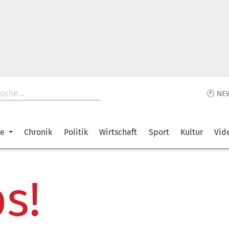
🕙 NE
ke
Chronik
Politik
Wirtschaft
Sport
Kultur
Vid
s!