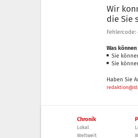
Wir konn
die Sie
Fehlercode:
Was können 
Sie könne
Sie könne
Haben Sie A
redaktion@sto
Chronik
P
Lokal
L
Weltweit
W