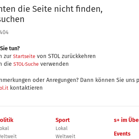
ten die Seite nicht finden,
 suchen
 404
Sie tun?
n zur
von STOL zurückkehren
Startseite
n die
verwenden
STOL-Suche
nmerkungen oder Anregungen? Dann können Sie uns p
kontaktieren
l.it
olitik
Sport
s+ im Übe
okal
Lokal
Events
eltweit
Weltweit