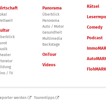
Rätsel
irtschaft
Panorama
okal
Überblick
Leserrepo
eltweit
Panorama
Auto / Motor
Comedy
ultur
Gesundheit
berblick
Podcast
Multimedia
unst
Backstage
ImmoMAR
usik
OnTour
heater
AutoMAR
iteratur
Videos
ildung
FlohMAR
ino / TV
reporter werden
Tourentipps