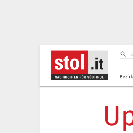
Bezir
Up