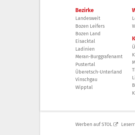
Bezirke
W
Landesweit
L
Bozen Leifers
W
Bozen Land
K
Eisacktal
Ü
Ladinien
K
Meran-Burggrafenamt
M
Pustertal
T
Überetsch-Unterland
L
Vinschgau
B
Wipptal
K
Werben auf STOL
Leser