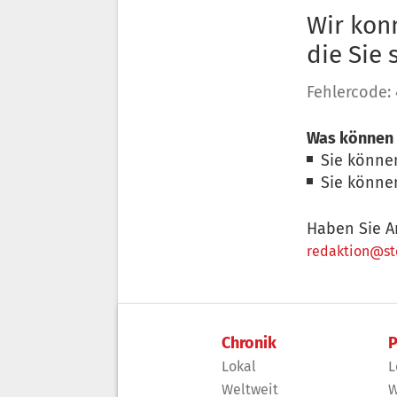
Wir konn
die Sie
Fehlercode:
Was können 
Sie könne
Sie könne
Haben Sie A
redaktion@sto
Chronik
P
Lokal
L
Weltweit
W