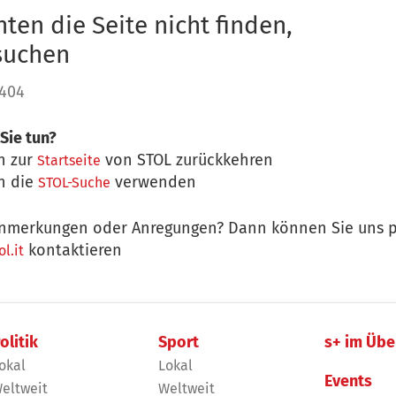
ten die Seite nicht finden,
 suchen
 404
Sie tun?
n zur
von STOL zurückkehren
Startseite
n die
verwenden
STOL-Suche
nmerkungen oder Anregungen? Dann können Sie uns p
kontaktieren
l.it
olitik
Sport
s+ im Übe
okal
Lokal
Events
eltweit
Weltweit