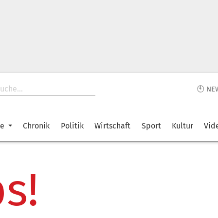
🕙 NE
ke
Chronik
Politik
Wirtschaft
Sport
Kultur
Vid
s!