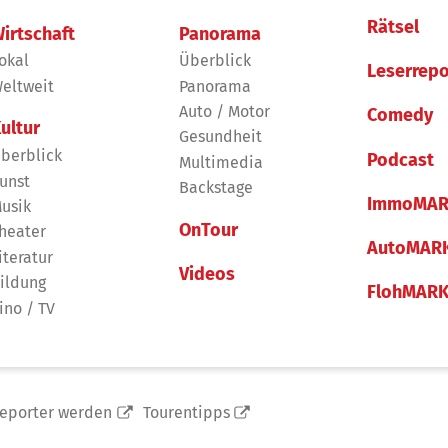
Rätsel
irtschaft
Panorama
okal
Überblick
Leserrepo
eltweit
Panorama
Auto / Motor
Comedy
ultur
Gesundheit
berblick
Podcast
Multimedia
unst
Backstage
ImmoMAR
usik
OnTour
heater
AutoMAR
iteratur
Videos
ildung
FlohMAR
ino / TV
reporter werden
Tourentipps