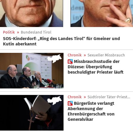
Politik
»
Bundesland Tirol
SOS-Kinderdorf: „Ring des Landes Tirol“ für Gmeiner und
Kutin aberkannt
Chronik
»
Sexueller Missbrauch
 Missbrauchsstudie der
Diözese: Überprüfung
beschuldigter Priester läuft
Chronik
»
Südtiroler Täter-Priester
 Bürgerliste verlangt
Aberkennung der
Ehrenbürgerschaft von
Generalvikar