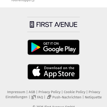
Tourentipps
Impressum
|
AGB
|
Privacy Policy
|
Cookie Policy
|
Privacy
Einstellungen
|
|
|
FAQ
Push-Nachrichten
Netiquette
2
©
2026
First Avenue GmbH