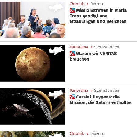
Chronik
»
Diözese
 Missionstreffen in Maria
Trens geprägt von
Erzählungen und Berichten
Panorama
»
Sternstunden
 Warum wir VERITAS
brauchen
Panorama
»
Sternstunden
 Cassini-Huygens: die
Mission, die Saturn enthüllte
Chronik
»
Diözese