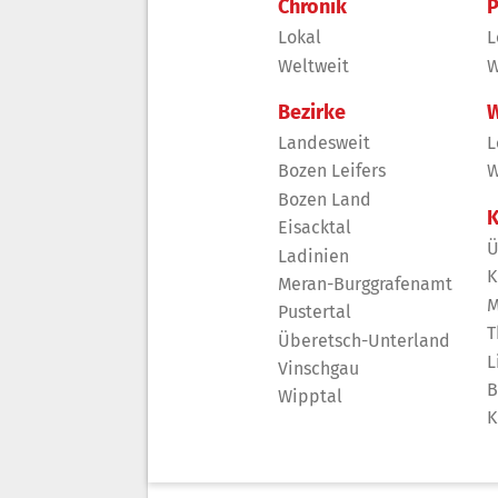
Chronik
P
Lokal
L
Weltweit
W
Bezirke
W
Landesweit
L
Bozen Leifers
W
Bozen Land
K
Eisacktal
Ü
Ladinien
K
Meran-Burggrafenamt
M
Pustertal
T
Überetsch-Unterland
L
Vinschgau
B
Wipptal
K