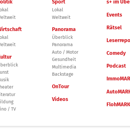
olitik
Sport
s+ im Übe
okal
Lokal
Events
eltweit
Weltweit
Rätsel
irtschaft
Panorama
okal
Überblick
Leserrepo
eltweit
Panorama
Auto / Motor
Comedy
ultur
Gesundheit
berblick
Podcast
Multimedia
unst
Backstage
ImmoMAR
usik
OnTour
heater
AutoMAR
iteratur
Videos
ildung
FlohMAR
ino / TV