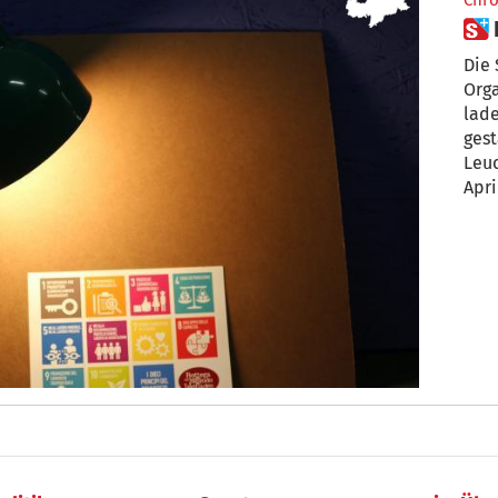
Chro
Die 
Orga
lade
gest
Leuc
Apri