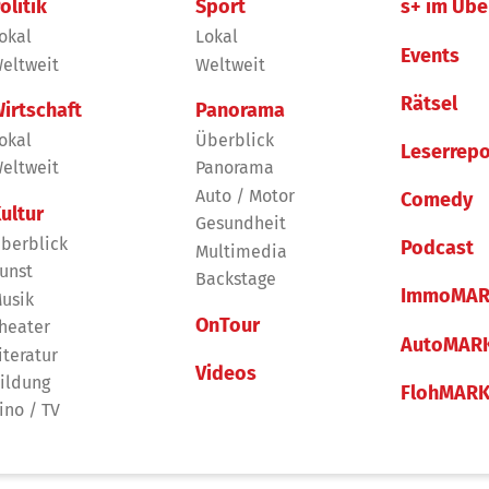
olitik
Sport
s+ im Übe
okal
Lokal
Events
eltweit
Weltweit
Rätsel
irtschaft
Panorama
okal
Überblick
Leserrepo
eltweit
Panorama
Auto / Motor
Comedy
ultur
Gesundheit
berblick
Podcast
Multimedia
unst
Backstage
ImmoMAR
usik
OnTour
heater
AutoMAR
iteratur
Videos
ildung
FlohMAR
ino / TV