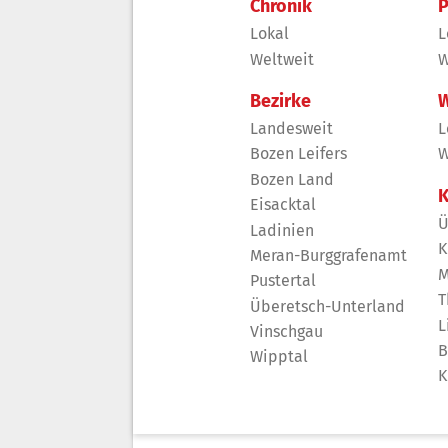
Chronik
P
Lokal
L
Weltweit
W
Bezirke
W
Landesweit
L
Bozen Leifers
W
Bozen Land
K
Eisacktal
Ü
Ladinien
K
Meran-Burggrafenamt
M
Pustertal
T
Überetsch-Unterland
L
Vinschgau
B
Wipptal
K