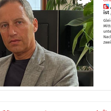
Chro
 „Das, was wir erlebt haben,
ist
Glei
Mit
unte
Nach
zwei