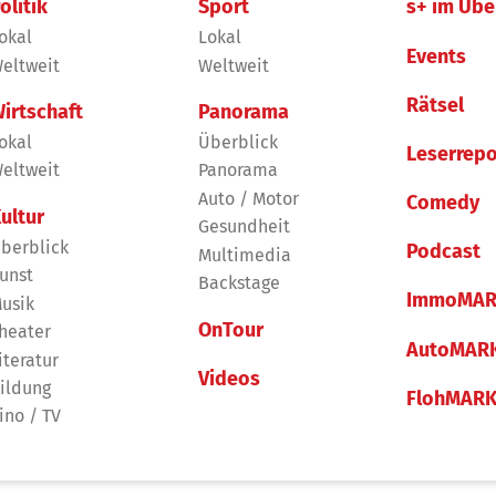
olitik
Sport
s+ im Übe
okal
Lokal
Events
eltweit
Weltweit
Rätsel
irtschaft
Panorama
okal
Überblick
Leserrepo
eltweit
Panorama
Auto / Motor
Comedy
ultur
Gesundheit
berblick
Podcast
Multimedia
unst
Backstage
ImmoMAR
usik
OnTour
heater
AutoMAR
iteratur
Videos
ildung
FlohMAR
ino / TV