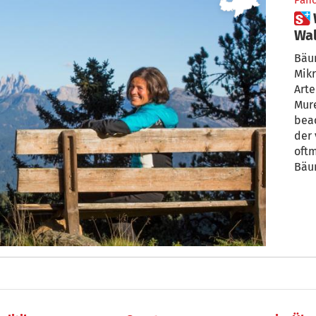
Pan
 Waldbaden-Expertin: „Im
Wal
Bäum
Mikr
Arte
Mure
beac
der 
oft
Bäu