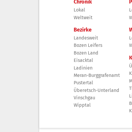
Chronik
P
Lokal
L
Weltweit
W
Bezirke
W
Landesweit
L
Bozen Leifers
W
Bozen Land
K
Eisacktal
Ü
Ladinien
K
Meran-Burggrafenamt
M
Pustertal
T
Überetsch-Unterland
L
Vinschgau
B
Wipptal
K