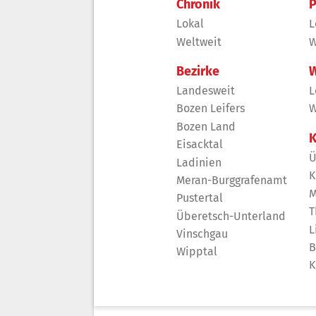
Chronik
P
Lokal
L
Weltweit
W
Bezirke
W
Landesweit
L
Bozen Leifers
W
Bozen Land
K
Eisacktal
Ü
Ladinien
K
Meran-Burggrafenamt
M
Pustertal
T
Überetsch-Unterland
L
Vinschgau
B
Wipptal
K