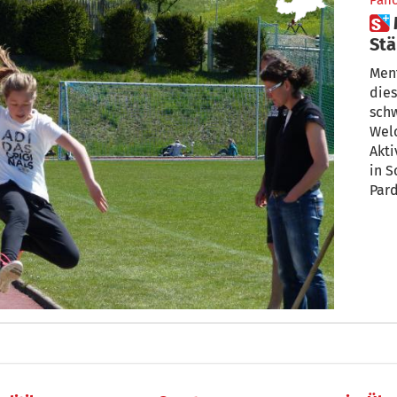
Pan
 Mit Bewegung zu mentaler
Stä
Ment
dies
schw
Welc
Akti
in S
Pard