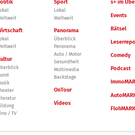
olitik
Sport
s+ im Übe
okal
Lokal
Events
eltweit
Weltweit
Rätsel
irtschaft
Panorama
okal
Überblick
Leserrepo
eltweit
Panorama
Auto / Motor
Comedy
ultur
Gesundheit
berblick
Podcast
Multimedia
unst
Backstage
ImmoMAR
usik
OnTour
heater
AutoMAR
iteratur
Videos
ildung
FlohMAR
ino / TV