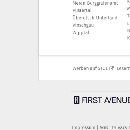
K
Meran-Burggrafenamt
M
Pustertal
T
Überetsch-Unterland
L
Vinschgau
B
Wipptal
K
Werben auf STOL
Leser
Impressum
|
AGB
|
Privacy 