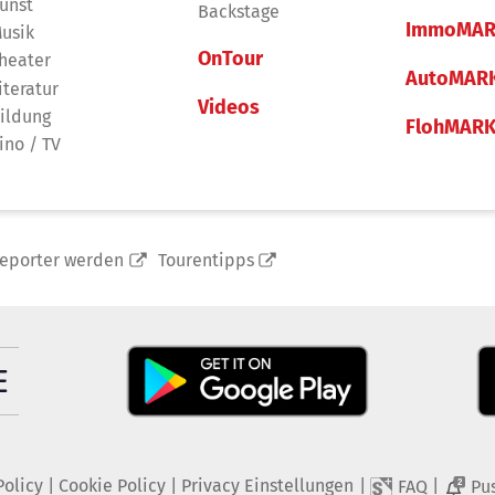
unst
Backstage
ImmoMAR
usik
OnTour
heater
AutoMAR
iteratur
Videos
ildung
FlohMAR
ino / TV
reporter werden
Tourentipps
Policy
|
Cookie Policy
|
Privacy Einstellungen
|
|
FAQ
Pu
2