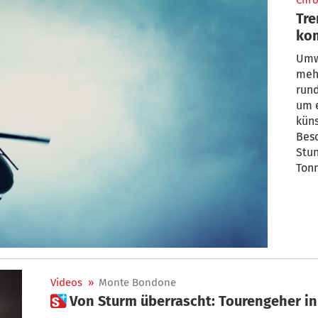
Chro
Tr
ko
Hu
Umw
meh
rund
um 
küns
Bes
Stu
Ton
Videos
»
Monte Bondone
 Von Sturm überrascht: Tourengeher i