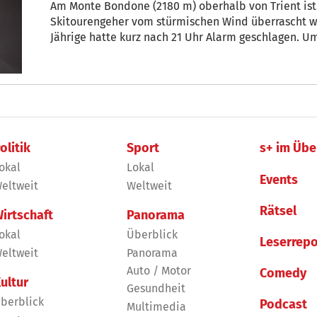
Am Monte Bondone (2180 m) oberhalb von Trient is
Skitourengeher vom stürmischen Wind überrascht wo
Jährige hatte kurz nach 21 Uhr Alarm geschlagen. U
Bergrettung Trient den Skitourengeher, er wurde völ
Krankenhaus Santa Chiara nach Trient gebracht.
olitik
Sport
s+ im Übe
okal
Lokal
Events
eltweit
Weltweit
Rätsel
irtschaft
Panorama
okal
Überblick
Leserrepo
eltweit
Panorama
Auto / Motor
Comedy
ultur
Gesundheit
berblick
Podcast
Multimedia