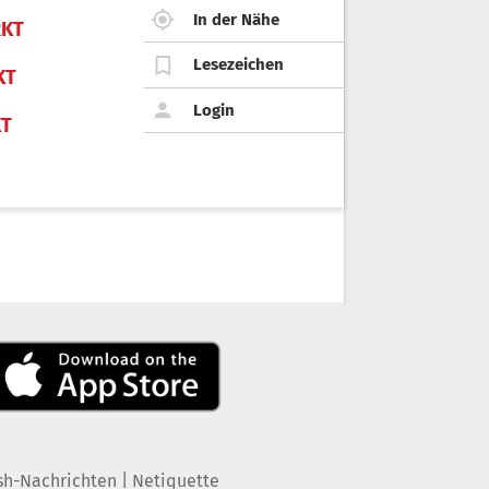
In der Nähe
KT
Lesezeichen
KT
Login
KT
|
sh-Nachrichten
Netiquette