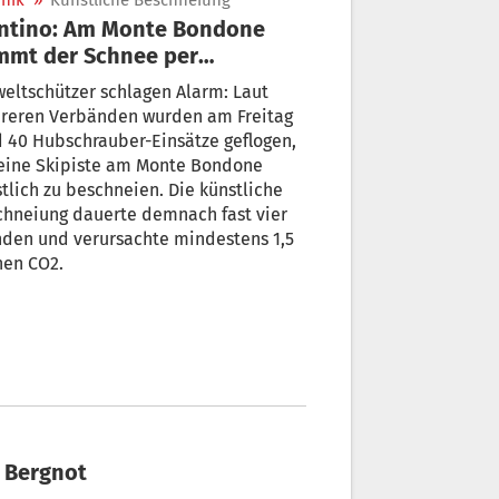
nik
»
Künstliche Beschneiung
entino: Am Monte Bondone
mmt der Schnee per
bschrauber
eltschützer schlagen Alarm: Laut
reren Verbänden wurden am Freitag
 40 Hubschrauber-Einsätze geflogen,
eine Skipiste am Monte Bondone
tlich zu beschneien. Die künstliche
chneiung dauerte demnach fast vier
nden und verursachte mindestens 1,5
nen CO2.
n Bergnot