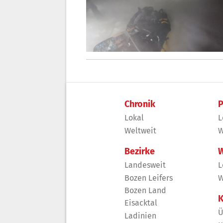
Chronik
P
Lokal
L
Weltweit
W
Bezirke
W
Landesweit
L
Bozen Leifers
W
Bozen Land
K
Eisacktal
Ü
Ladinien