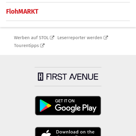
FlohMARKT
Werben auf STOL
Leserreporter werden
Tourentipps