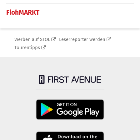
FlohMARKT
Werben auf STOL
Leserreporter werden
Tourentipps