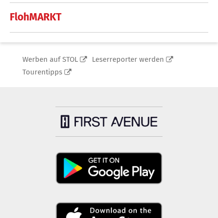
FlohMARKT
Werben auf STOL
Leserreporter werden
Tourentipps