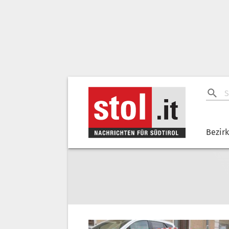
Bezir