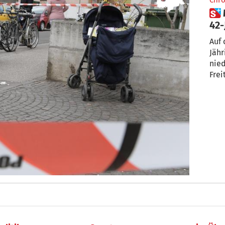
Chro
 Mordversuch: 10 Jahre Haft für
42-
Auf 
Jähr
nied
Frei