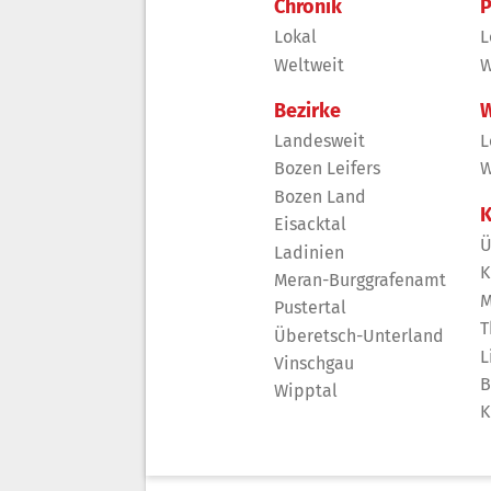
Chronik
P
Lokal
L
Weltweit
W
Bezirke
W
Landesweit
L
Bozen Leifers
W
Bozen Land
K
Eisacktal
Ü
Ladinien
K
Meran-Burggrafenamt
M
Pustertal
T
Überetsch-Unterland
L
Vinschgau
B
Wipptal
K