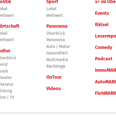
olitik
Sport
s+ im Übe
okal
Lokal
Events
eltweit
Weltweit
Rätsel
irtschaft
Panorama
okal
Überblick
Leserrepo
eltweit
Panorama
Auto / Motor
Comedy
ultur
Gesundheit
berblick
Podcast
Multimedia
unst
Backstage
ImmoMAR
usik
OnTour
heater
AutoMAR
iteratur
Videos
ildung
FlohMAR
ino / TV