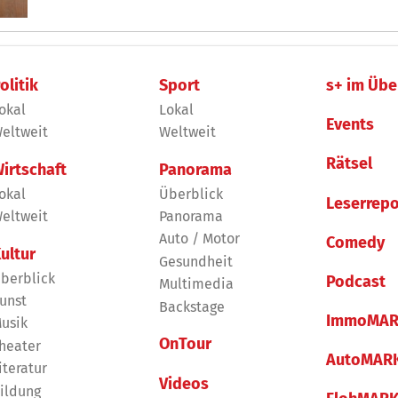
gestern Zweifel angemeldet. Deshalb wird der Hammer am kommenden Mittwoch dem
Schwurgericht vorgeführt.
olitik
Sport
s+ im Übe
okal
Lokal
Events
eltweit
Weltweit
Rätsel
irtschaft
Panorama
okal
Überblick
Leserrepo
eltweit
Panorama
Auto / Motor
Comedy
ultur
Gesundheit
berblick
Podcast
Multimedia
unst
Backstage
ImmoMAR
usik
OnTour
heater
AutoMAR
iteratur
Videos
ildung