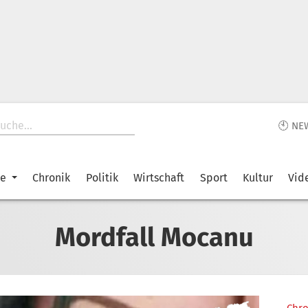
🕙 NE
ke
Chronik
Politik
Wirtschaft
Sport
Kultur
Vid
Mordfall Mocanu