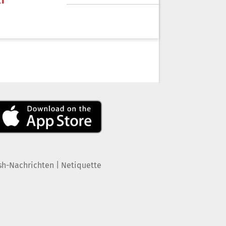
KT
|
sh-Nachrichten
Netiquette