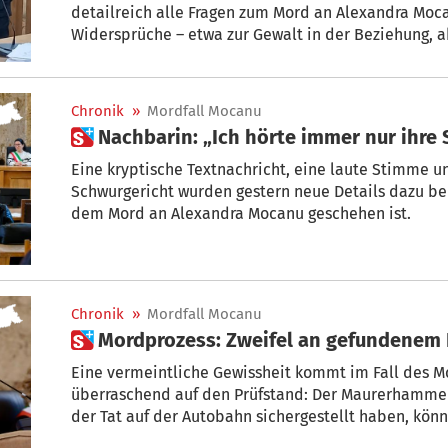
detailreich alle Fragen zum Mord an Alexandra Moc
Widersprüche – etwa zur Gewalt in der Beziehung, a
laut Anklage fehlen.
Chronik
»
Mordfall Mocanu
 Nachbarin: „Ich hörte immer nur ihre
Eine kryptische Textnachricht, eine laute Stimme u
Schwurgericht wurden gestern neue Details dazu bek
dem Mord an Alexandra Mocanu geschehen ist.
Chronik
»
Mordfall Mocanu
 Mordprozess: Zweifel an gefundenem
Eine vermeintliche Gewissheit kommt im Fall des Mordes an Alexa
überraschend auf den Prüfstand: Der Maurerhammer, de
der Tat auf der Autobahn sichergestellt haben, könnte möglicherweise gar nicht die
Tatwaffe sein – zumindest hat die Verteidigung des Tatverdächtigen Anvi Mecja dazu