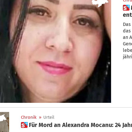
Chro
 Mordfall Mocanu: Darum
ent
leb
Das 
das 
an A
Gene
lebe
jähr
Chronik
»
Urteil
 Für Mord an Alexandra Mocanu: 24 Jah