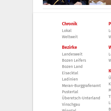
Chronik
P
Lokal
L
Weltweit
W
Bezirke
W
Landesweit
L
Bozen Leifers
W
Bozen Land
K
Eisacktal
Ü
Ladinien
K
Meran-Burggrafenamt
M
Pustertal
T
Überetsch-Unterland
L
Vinschgau
B
Wipptal