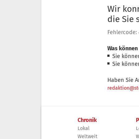
Wir konn
die Sie
Fehlercode:
Was können 
Sie könne
Sie könne
Haben Sie A
redaktion@sto
Chronik
P
Lokal
L
Weltweit
W