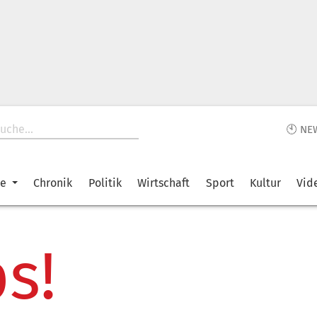
🕙 NE
ke
Chronik
Politik
Wirtschaft
Sport
Kultur
Vid
s!