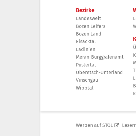
Bezirke
W
Landesweit
L
Bozen Leifers
W
Bozen Land
K
Eisacktal
Ü
Ladinien
K
Meran-Burggrafenamt
M
Pustertal
T
Überetsch-Unterland
L
Vinschgau
B
Wipptal
K
Werben auf STOL
Leser