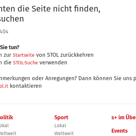
ten die Seite nicht finden,
 suchen
 404
Sie tun?
n zur
von STOL zurückkehren
Startseite
n die
verwenden
STOL-Suche
nmerkungen oder Anregungen? Dann können Sie uns p
kontaktieren
l.it
olitik
Sport
s+ im Übe
okal
Lokal
Events
eltweit
Weltweit