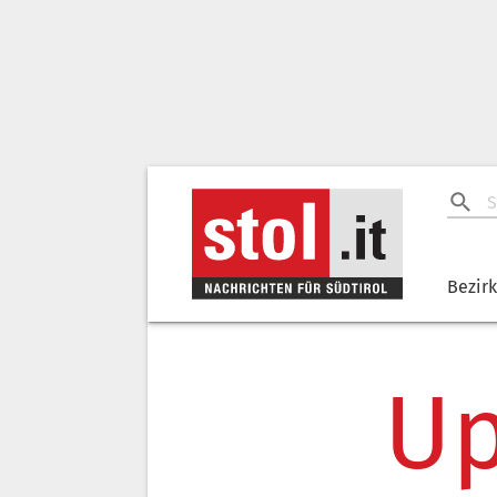
Bezir
Up