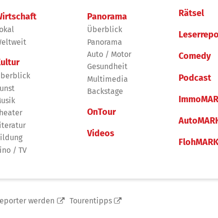
Rätsel
irtschaft
Panorama
okal
Überblick
Leserrepo
eltweit
Panorama
Auto / Motor
Comedy
ultur
Gesundheit
berblick
Podcast
Multimedia
unst
Backstage
ImmoMAR
usik
OnTour
heater
AutoMAR
iteratur
Videos
ildung
FlohMAR
ino / TV
reporter werden
Tourentipps