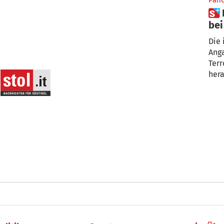
Pan
 Irakische Truppen kämpfen
bei
Die 
Ang
Terr
hera