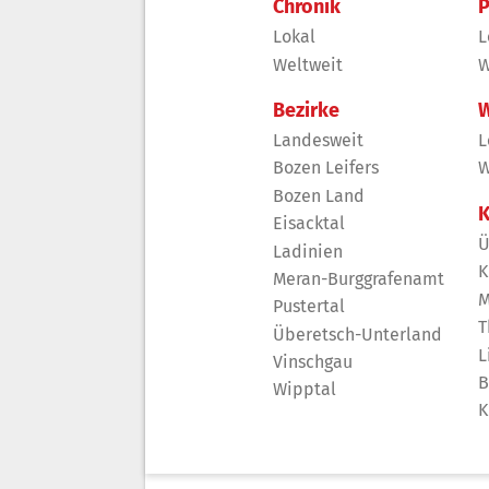
Chronik
P
Lokal
L
Weltweit
W
Bezirke
W
Landesweit
L
Bozen Leifers
W
Bozen Land
K
Eisacktal
Ü
Ladinien
K
Meran-Burggrafenamt
M
Pustertal
T
Überetsch-Unterland
L
Vinschgau
B
Wipptal
K