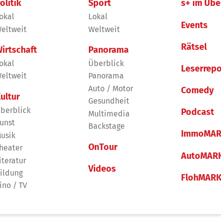
olitik
Sport
s+ im Übe
okal
Lokal
Events
eltweit
Weltweit
Rätsel
irtschaft
Panorama
okal
Überblick
Leserrepo
eltweit
Panorama
Auto / Motor
Comedy
ultur
Gesundheit
berblick
Podcast
Multimedia
unst
Backstage
ImmoMAR
usik
OnTour
heater
AutoMAR
iteratur
Videos
ildung
FlohMAR
ino / TV