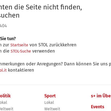
ten die Seite nicht finden,
 suchen
 404
Sie tun?
n zur
von STOL zurückkehren
Startseite
n die
verwenden
STOL-Suche
nmerkungen oder Anregungen? Dann können Sie uns p
kontaktieren
l.it
olitik
Sport
s+ im Übe
okal
Lokal
Events
eltweit
Weltweit