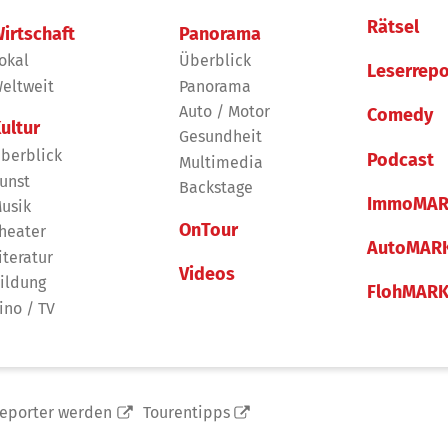
Rätsel
irtschaft
Panorama
okal
Überblick
Leserrepo
eltweit
Panorama
Auto / Motor
Comedy
ultur
Gesundheit
berblick
Podcast
Multimedia
unst
Backstage
ImmoMAR
usik
OnTour
heater
AutoMAR
iteratur
Videos
ildung
FlohMAR
ino / TV
reporter werden
Tourentipps