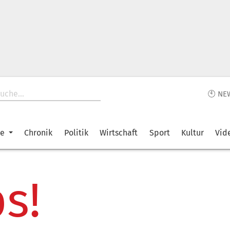
🕙 NE
ke
Chronik
Politik
Wirtschaft
Sport
Kultur
Vid
s!