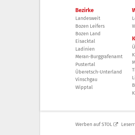
Bezirke
W
Landesweit
L
Bozen Leifers
W
Bozen Land
K
Eisacktal
Ü
Ladinien
K
Meran-Burggrafenamt
M
Pustertal
T
Überetsch-Unterland
L
Vinschgau
B
Wipptal
K
Werben auf STOL
Leser