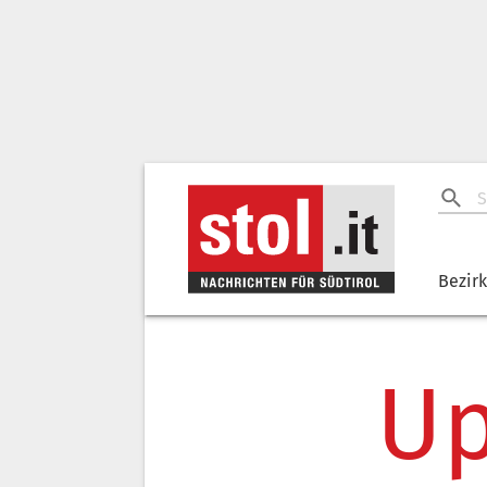
Bezir
Up