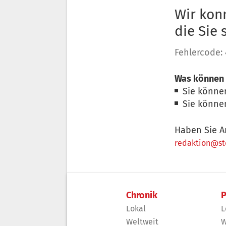
Wir konn
die Sie
Fehlercode:
Was können 
Sie könne
Sie könne
Haben Sie A
redaktion@sto
Chronik
P
Lokal
L
Weltweit
W