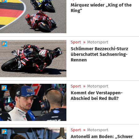
Márquez wieder „King of the
Ring“
Sport
»
Motorsport
Schlimmer Bezzecchi-Sturz
überschattet Sachsenring-
Rennen
Sport
»
Motorsport
Kommt der Verstappen-
Abschied bei Red Bull?
Sport
»
Motorsport
Antonelli am Boden: „Schwer