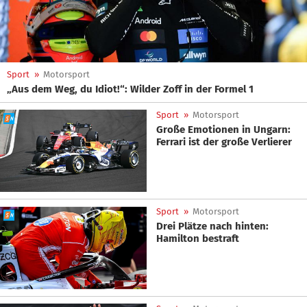
Sport
»
Motorsport
„Aus dem Weg, du Idiot!“: Wilder Zoff in der Formel 1
Sport
»
Motorsport
Große Emotionen in Ungarn:
Ferrari ist der große Verlierer
Sport
»
Motorsport
Drei Plätze nach hinten:
Hamilton bestraft