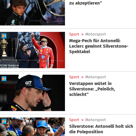
zu akzeptieren“
Sport
»
Motorsport
Mega-Pech für Antonelli:
Leclerc gewinnt Silverstone-
Spektakel
Sport
»
Motorsport
Verstappen wütet in
Silverstone: „Peinlich,
schlecht“
Sport
»
Motorsport
Silverstone: Antonelli holt sich
die Poleposition