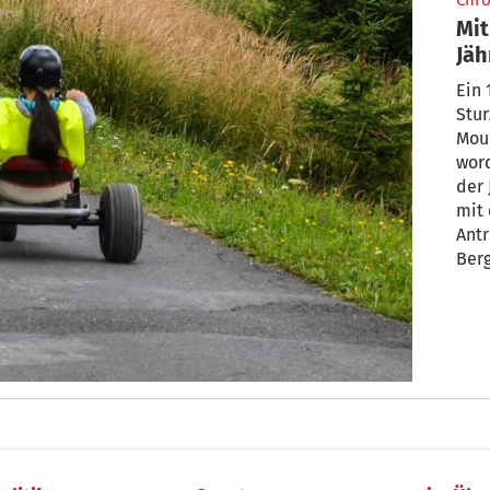
Chro
Mit
Jäh
Ab
Ein 
Stu
Moun
wor
der 
mit 
Antr
Berg
Fahr
fals