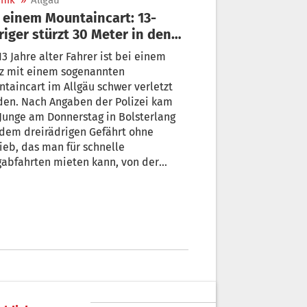
nik
»
Allgäu
 einem Mountaincart: 13-
riger stürzt 30 Meter in den
grund
13 Jahre alter Fahrer ist bei einem
rz mit einem sogenannten
taincart im Allgäu schwer verletzt
den. Nach Angaben der Polizei kam
Junge am Donnerstag in Bolsterlang
dem dreirädrigen Gefährt ohne
ieb, das man für schnelle
abfahrten mieten kann, von der
bahn ab, weil er beide Bremsen
ch bediente.