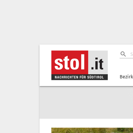
Bezir