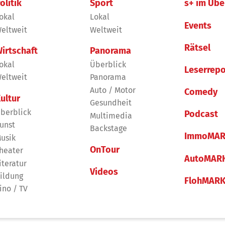
olitik
Sport
s+ im Übe
okal
Lokal
Events
eltweit
Weltweit
Rätsel
irtschaft
Panorama
okal
Überblick
Leserrepo
eltweit
Panorama
Auto / Motor
Comedy
ultur
Gesundheit
berblick
Podcast
Multimedia
unst
Backstage
ImmoMAR
usik
OnTour
heater
AutoMAR
iteratur
Videos
ildung
FlohMAR
ino / TV