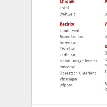
Chronik
P
Lokal
L
Weltweit
W
Bezirke
W
Landesweit
L
Bozen Leifers
W
Bozen Land
K
Eisacktal
Ü
Ladinien
K
Meran-Burggrafenamt
M
Pustertal
T
Überetsch-Unterland
L
Vinschgau
B
Wipptal
K