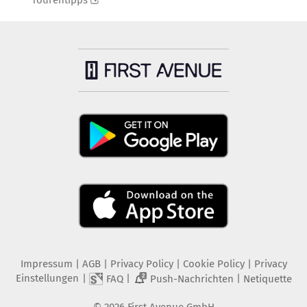
Tourentipps
Impressum
|
AGB
|
Privacy Policy
|
Cookie Policy
|
Privacy
Einstellungen
|
|
|
FAQ
Push-Nachrichten
Netiquette
2
©
2026
First Avenue GmbH