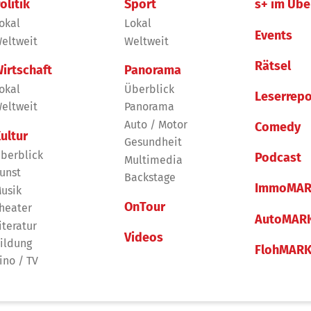
olitik
Sport
s+ im Übe
okal
Lokal
Events
eltweit
Weltweit
Rätsel
irtschaft
Panorama
okal
Überblick
Leserrepo
eltweit
Panorama
Auto / Motor
Comedy
ultur
Gesundheit
berblick
Podcast
Multimedia
unst
Backstage
ImmoMAR
usik
OnTour
heater
AutoMAR
iteratur
Videos
ildung
FlohMAR
ino / TV