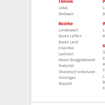
Chronik
P
Lokal
L
Weltweit
W
Bezirke
W
Landesweit
L
Bozen Leifers
W
Bozen Land
K
Eisacktal
Ü
Ladinien
K
Meran-Burggrafenamt
M
Pustertal
T
Überetsch-Unterland
L
Vinschgau
B
Wipptal
K