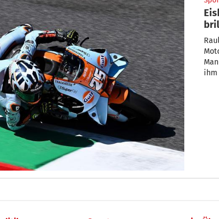
Spor
Eis
bri
Raul
Mot
Man
ihm 