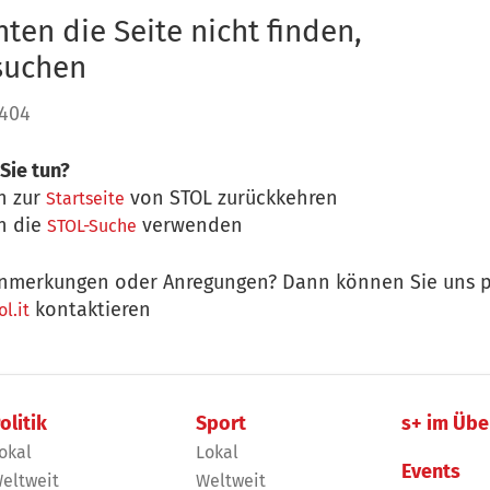
ten die Seite nicht finden,
 suchen
 404
Sie tun?
n zur
von STOL zurückkehren
Startseite
n die
verwenden
STOL-Suche
nmerkungen oder Anregungen? Dann können Sie uns p
kontaktieren
l.it
olitik
Sport
s+ im Übe
okal
Lokal
Events
eltweit
Weltweit