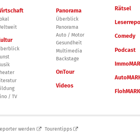
Rätsel
irtschaft
Panorama
okal
Überblick
Leserrepo
eltweit
Panorama
Auto / Motor
Comedy
ultur
Gesundheit
berblick
Podcast
Multimedia
unst
Backstage
ImmoMAR
usik
OnTour
heater
AutoMAR
iteratur
Videos
ildung
FlohMAR
ino / TV
reporter werden
Tourentipps