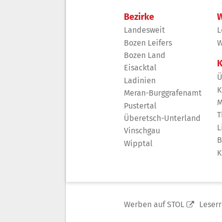
Bezirke
W
Landesweit
L
Bozen Leifers
W
Bozen Land
K
Eisacktal
Ü
Ladinien
K
Meran-Burggrafenamt
M
Pustertal
T
Überetsch-Unterland
L
Vinschgau
B
Wipptal
K
Werben auf STOL
Leser