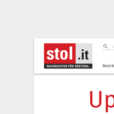
Bezir
Up