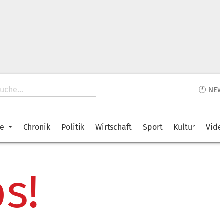
🕙 NE
ke
Chronik
Politik
Wirtschaft
Sport
Kultur
Vid
s!