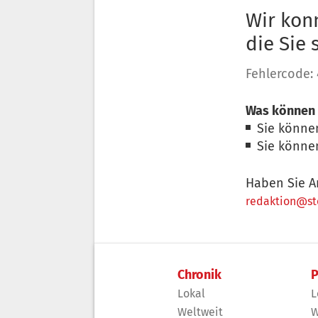
Wir konn
die Sie
Fehlercode:
Was können 
Sie könne
Sie könne
Haben Sie A
redaktion@sto
Chronik
P
Lokal
L
Weltweit
W