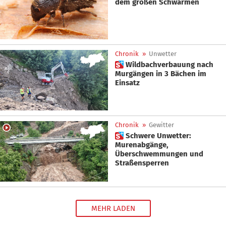
dem großen Schwärmen
Chronik
»
Unwetter
 Wildbachverbauung nach
Murgängen in 3 Bächen im
Einsatz
Chronik
»
Gewitter
 Schwere Unwetter:
Murenabgänge,
Überschwemmungen und
Straßensperren
MEHR LADEN