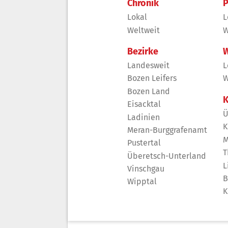
Chronik
P
Lokal
L
Weltweit
W
Bezirke
W
Landesweit
L
Bozen Leifers
W
Bozen Land
K
Eisacktal
Ü
Ladinien
K
Meran-Burggrafenamt
M
Pustertal
T
Überetsch-Unterland
L
Vinschgau
B
Wipptal
K