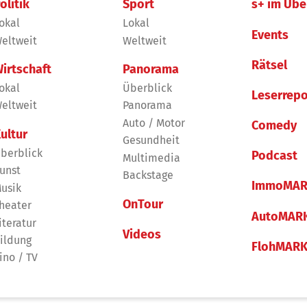
olitik
Sport
s+ im Übe
okal
Lokal
Events
eltweit
Weltweit
Rätsel
irtschaft
Panorama
okal
Überblick
Leserrepo
eltweit
Panorama
Auto / Motor
Comedy
ultur
Gesundheit
berblick
Podcast
Multimedia
unst
Backstage
ImmoMAR
usik
OnTour
heater
AutoMAR
iteratur
Videos
ildung
FlohMAR
ino / TV