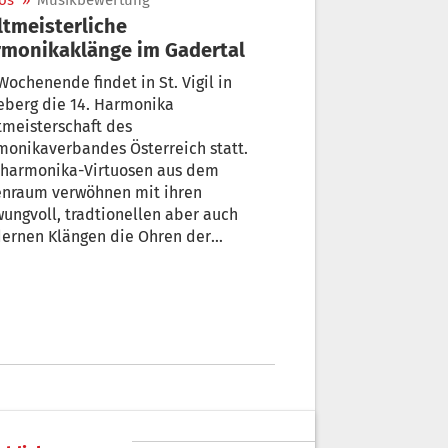
os
»
Musikbewertung
tmeisterliche
monikaklänge im Gadertal
ochenende findet in St. Vigil in
eberg die 14. Harmonika
tmeisterschaft des
onikaverbandes Österreich statt.
hharmonika-Virtuosen aus dem
enraum verwöhnen mit ihren
ungvoll, tradtionellen aber auch
ernen Klängen die Ohren der
reichen und begeisterten Besucher.
 bekannte Gesichter in Südtirols
ksmusikszene, Eduard Huber aus dem
ertal und Alexander Pamer aus
erpasseier sitzen in der zehnköpfigen
jury. STOL war in St. Vigil und hat sich
ehört.