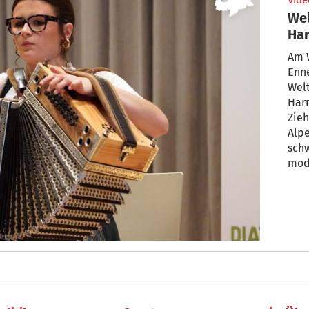
Vide
Wel
Har
Am W
Enn
Wel
Harm
Zie
Alp
schw
mod
zahl
Zwei
Vol
Gad
Hint
Fach
umg