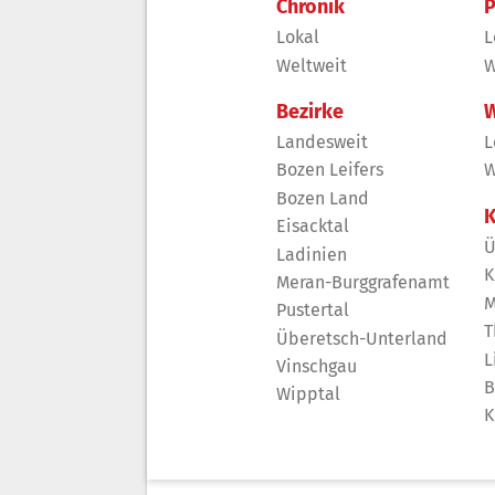
Chronik
P
Lokal
L
Weltweit
W
Bezirke
W
Landesweit
L
Bozen Leifers
W
Bozen Land
K
Eisacktal
Ü
Ladinien
K
Meran-Burggrafenamt
M
Pustertal
T
Überetsch-Unterland
L
Vinschgau
B
Wipptal
K