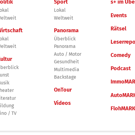
olitik
Sport
s+ im Übe
okal
Lokal
Events
eltweit
Weltweit
Rätsel
irtschaft
Panorama
okal
Überblick
Leserrepo
eltweit
Panorama
Auto / Motor
Comedy
ultur
Gesundheit
berblick
Podcast
Multimedia
unst
Backstage
ImmoMAR
usik
OnTour
heater
AutoMAR
iteratur
Videos
ildung
FlohMAR
ino / TV