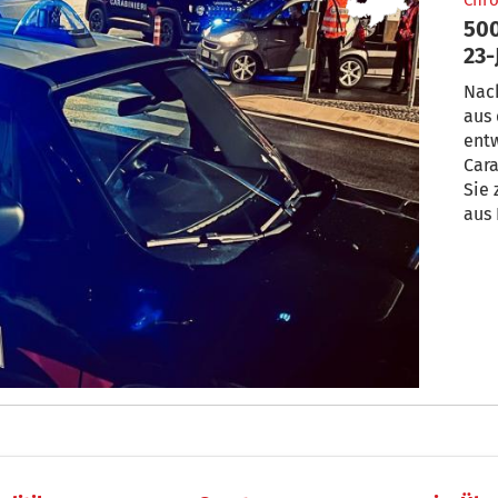
Chro
500-
23-
Nac
aus
ent
Cara
Sie 
aus 