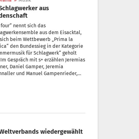
orama
»
Musik
denschaft
four“ nennt sich das
erkensemble aus dem Eisacktal,
“ den Bundessieg in der Kategorie
mermusik für Schlagwerk“ geholt
 Im Gespräch mit s+ erzählen Jeremias
ner, Daniel Gamper, Jeremia
chnaller und Manuel Gampenrieder,
ihre Leidenschaft für
aginstrumente entfacht ist, warum sie
tbewerbe mögen und Spaß im
kschulunterricht haben.
es Weltverbands wiedergewählt