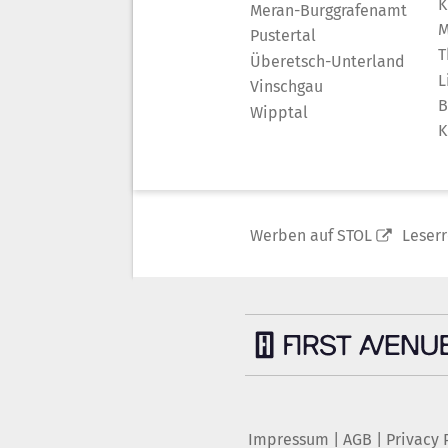
K
Meran-Burggrafenamt
M
Pustertal
T
Überetsch-Unterland
L
Vinschgau
B
Wipptal
K
Werben auf STOL
Leser
Impressum
|
AGB
|
Privacy 