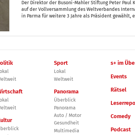
Der Direktor der Busoni-Mahler Stiftung Peter Pau
auf der Vollversammlung des Weltverbandes Intern
in Parma für weitere 3 Jahre als Präsident gewählt, e
stellten sich keine Gegenkandidaten.
olitik
Sport
s+ im Übe
okal
Lokal
Events
eltweit
Weltweit
Rätsel
irtschaft
Panorama
okal
Überblick
Leserrepo
eltweit
Panorama
Auto / Motor
Comedy
ultur
Gesundheit
berblick
Podcast
Multimedia