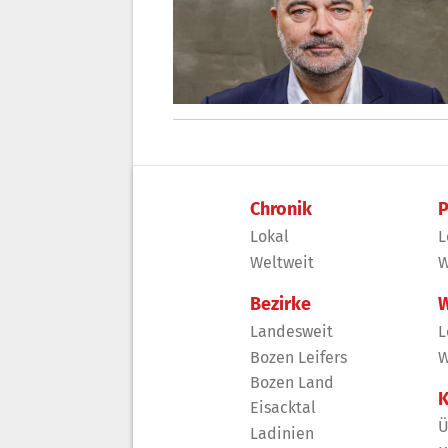
Chronik
P
Lokal
L
Weltweit
W
Bezirke
W
Landesweit
L
Bozen Leifers
W
Bozen Land
K
Eisacktal
Ü
Ladinien