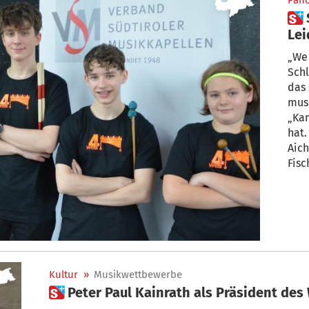
Pan
 Schlagwerker aus
Lei
„We 
Schlagw
das sich beim Wettbewerb „Prima la
musica
„Kam
hat.
Aich
Fis
wie 
Schl
Wet
Musi
Kultur
»
Musikwettbewerbe
 Peter Paul Kainrath als Präsident d