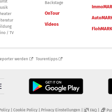
unst
Backstage
ImmoMAR
usik
OnTour
heater
AutoMAR
iteratur
Videos
ildung
FlohMAR
ino / TV
reporter werden
Tourentipps
Policy
|
Cookie Policy
|
Privacy Einstellungen
|
|
FAQ
Pu
2