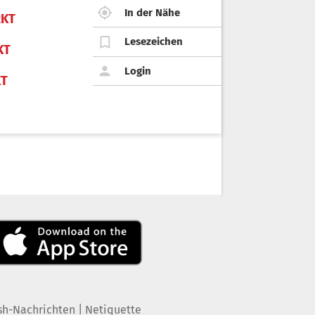
In der Nähe
KT
Lesezeichen
KT
Login
KT
|
sh-Nachrichten
Netiquette