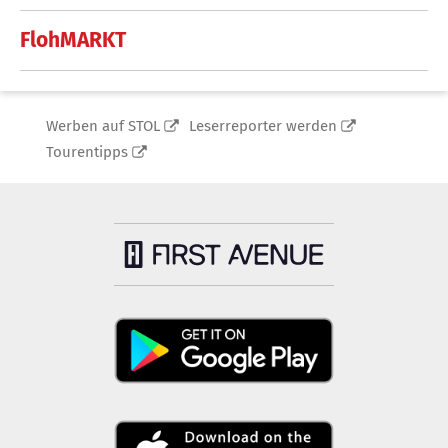
FlohMARKT
Werben auf STOL
Leserreporter werden
Tourentipps