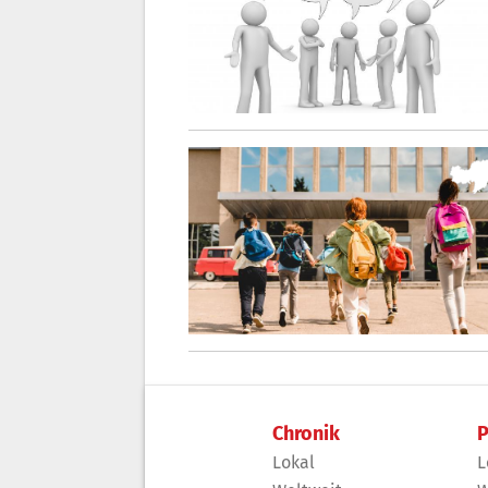
Chronik
P
Lokal
L