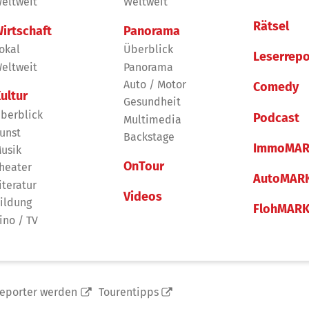
eltweit
Weltweit
Rätsel
irtschaft
Panorama
okal
Überblick
Leserrepo
eltweit
Panorama
Auto / Motor
Comedy
ultur
Gesundheit
berblick
Podcast
Multimedia
unst
Backstage
ImmoMAR
usik
OnTour
heater
AutoMAR
iteratur
Videos
ildung
FlohMAR
ino / TV
reporter werden
Tourentipps