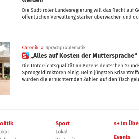
Die Südtiroler Landesregierung will das Recht auf 
öffentlichen Verwaltung stärker überwachen und du
Chronik
»
Sprachproblematik
 „Alles auf Kosten der Muttersprache“
Die Unterrichtsqualität an Bozens deutschen Grundsc
Sprengeldirektoren einig. Beim jüngsten Krisentref
wurden die ernüchternden Zahlen auf den Tisch gele
Landesregierung in der Sache macht sprachlos.
olitik
Sport
s+ im Übe
okal
Lokal
Events