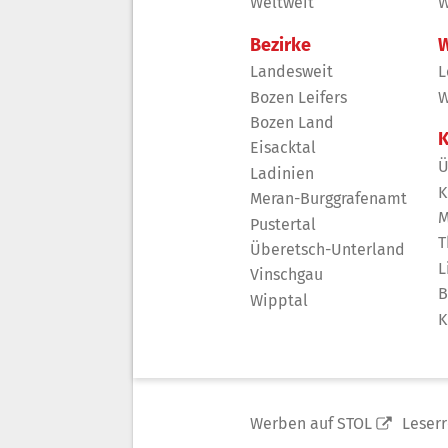
Weltweit
W
Bezirke
W
Landesweit
L
Bozen Leifers
W
Bozen Land
K
Eisacktal
Ü
Ladinien
K
Meran-Burggrafenamt
M
Pustertal
T
Überetsch-Unterland
L
Vinschgau
B
Wipptal
K
Werben auf STOL
Leser