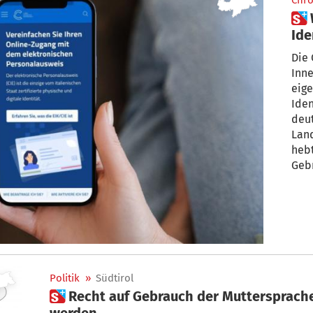
Chro
 Webseite zu elektronischer
Ide
deu
Die 
Inne
eige
Iden
deut
Lan
hebt
Gebr
Politik
»
Südtirol
 Recht auf Gebrauch der Muttersprache soll stärker überwacht
werden