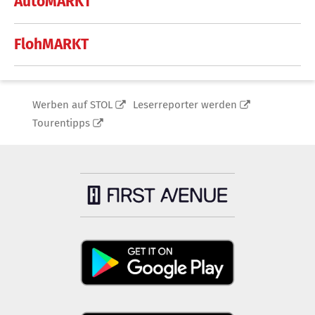
AutoMARKT
FlohMARKT
Werben auf STOL
Leserreporter werden
Tourentipps