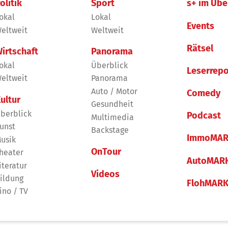
olitik
Sport
s+ im Übe
okal
Lokal
Events
eltweit
Weltweit
Rätsel
irtschaft
Panorama
okal
Überblick
Leserrepo
eltweit
Panorama
Auto / Motor
Comedy
ultur
Gesundheit
berblick
Podcast
Multimedia
unst
Backstage
ImmoMAR
usik
OnTour
heater
AutoMAR
iteratur
Videos
ildung
FlohMAR
ino / TV