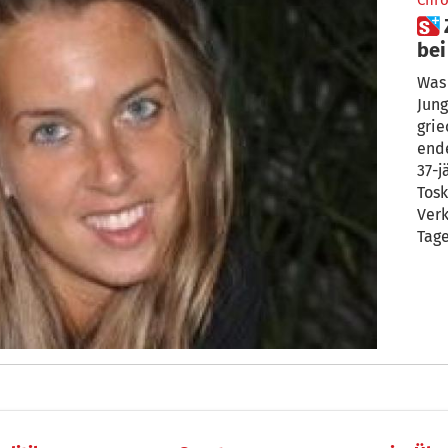
Chro
 Zukünftige Braut (37) stirbt
bei
My
Was 
Jung
grie
ende
37-j
Tos
Verk
Tage