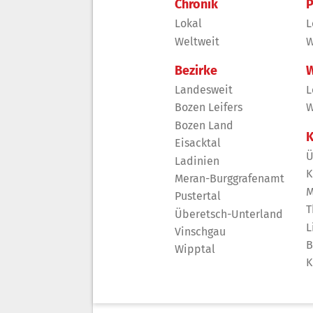
Chronik
P
Lokal
L
Weltweit
W
Bezirke
W
Landesweit
L
Bozen Leifers
W
Bozen Land
K
Eisacktal
Ü
Ladinien
K
Meran-Burggrafenamt
M
Pustertal
T
Überetsch-Unterland
L
Vinschgau
B
Wipptal
K