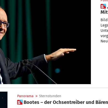
Polit
 „Latein bald Wahlfach in
Mit
meh
Bild
Lega
Unte
vorgestellt. 
Neui
Panorama
»
Sternstunden
 Bootes – der Ochsentreiber und Bäre