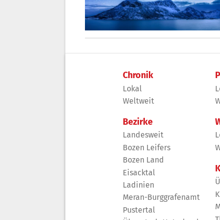
Chronik
P
Lokal
L
Weltweit
W
Bezirke
W
Landesweit
L
Bozen Leifers
W
Bozen Land
K
Eisacktal
Ü
Ladinien
K
Meran-Burggrafenamt
M
Pustertal
T