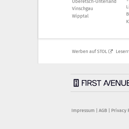
Überetsch-Unterland
L
Vinschgau
B
Wipptal
K
Werben auf STOL
Leser
Impressum
|
AGB
|
Privacy 