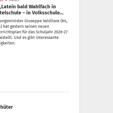
ik
»
Italien
telschule – in Volksschule
r Musik und Chöre“
ungsminister Giuseppe Valditara (64,
) hat gestern seinen neuen
rrichtsplan für das Schuljahr 2026-27
Und es gibt interessante
gkeiten.
nhüter