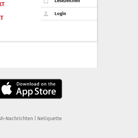
Lesezeichen
KT
Login
KT
|
sh-Nachrichten
Netiquette