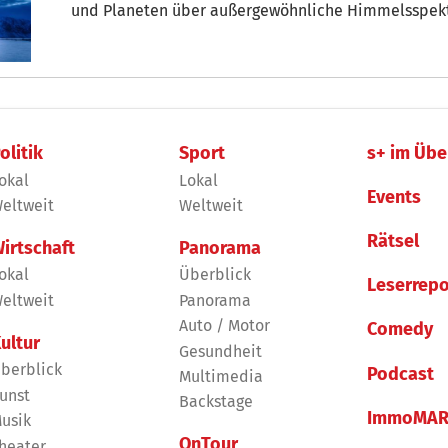
und Planeten über außergewöhnliche Himmelsspekta
am Firmament. + von Armin Mair
olitik
Sport
s+ im Übe
okal
Lokal
Events
eltweit
Weltweit
Rätsel
irtschaft
Panorama
okal
Überblick
Leserrepo
eltweit
Panorama
Auto / Motor
Comedy
ultur
Gesundheit
berblick
Podcast
Multimedia
unst
Backstage
ImmoMAR
usik
OnTour
heater