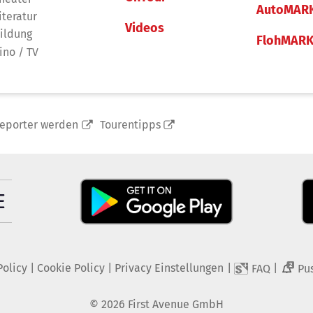
AutoMAR
iteratur
Videos
ildung
FlohMAR
ino / TV
reporter werden
Tourentipps
Policy
|
Cookie Policy
|
Privacy Einstellungen
|
|
FAQ
Pu
2
©
2026
First Avenue GmbH