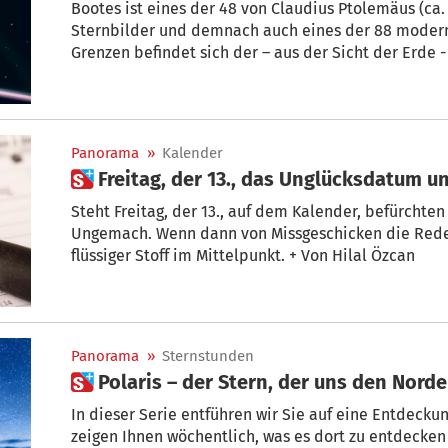
Bootes ist eines der 48 von Claudius Ptolemäus (ca. 
Sternbilder und demnach auch eines der 88 moderne
Grenzen befindet sich der – aus der Sicht der Erde 
Armin Mair
Panorama
»
Kalender
 Freitag, der 13., das Unglück
Steht Freitag, der 13., auf dem Kalender, befürchte
Ungemach. Wenn dann von Missgeschicken die Rede i
flüssiger Stoff im Mittelpunkt. + Von Hilal Özcan
Panorama
»
Sternstunden
 Polaris – der Stern, der uns den Nord
In dieser Serie entführen wir Sie auf eine Entdec
zeigen Ihnen wöchentlich, was es dort zu entdecken 