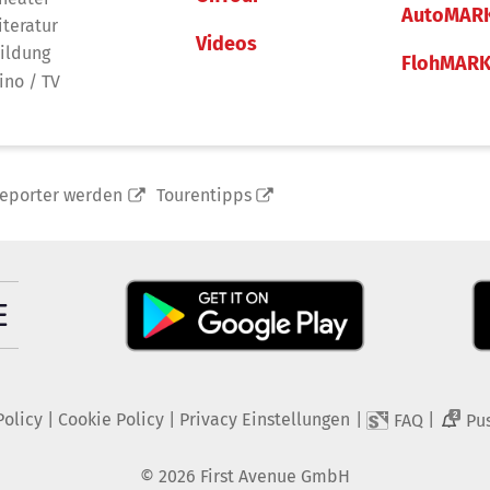
AutoMAR
iteratur
Videos
ildung
FlohMAR
ino / TV
reporter werden
Tourentipps
Policy
|
Cookie Policy
|
Privacy Einstellungen
|
|
FAQ
Pu
2
©
2026
First Avenue GmbH