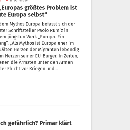
ur
»
Interview
te Europa selbst“
dem Mythos Europa befasst sich der
ster Schriftsteller Paolo Rumiz in
em jüngsten Werk „Europa. Ein
ng“. „Als Mythos ist Europa eher im
uälten Herzen der Migranten lebendig
im Herzen seiner EU-Bürger. In Zeiten,
denen die Ärmsten unter den Armen
der Flucht vor Kriegen und
ersnöten sind, habe ich genau dies
Kenntnis nehmen müssen: Europa ist
Traum derer, die keine Europäer
“, sagt Rumiz. von Micaela Taroni