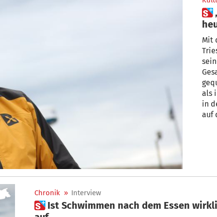
Kult
 „Europas größtes Problem ist
heu
Mit 
Trie
sein
Gesa
geq
als 
in 
auf 
Hung
zur 
der 
sind
Chronik
»
Interview
 Ist Schwimmen nach dem Essen wirklich gefährlich? Primar klärt
auf