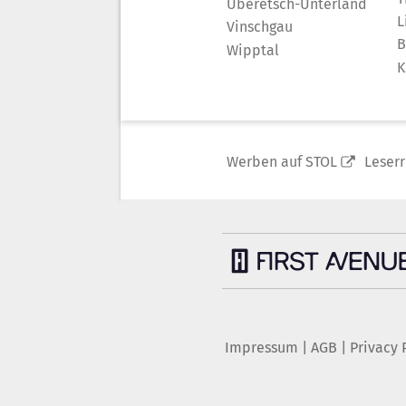
Überetsch-Unterland
L
Vinschgau
B
Wipptal
K
Werben auf STOL
Leser
Impressum
|
AGB
|
Privacy 