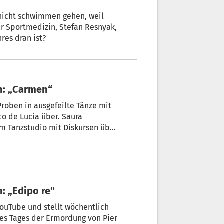
 nicht schwimmen gehen, weil
ür Sportmedizin, Stefan Resnyak,
res dran ist?
n: „Carmen“
roben in ausgefeilte Tänze mit
co de Lucia über. Saura
im Tanzstudio mit Diskursen über
: „Edipo re“
YouTube und stellt wöchentlich
des Tages der Ermordung von Pier