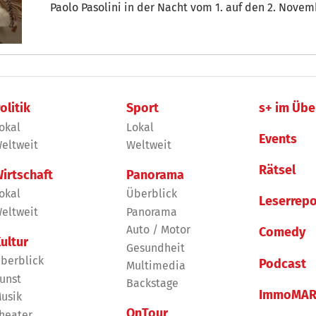
Paolo Pasolini in der Nacht vom 1. auf den 2. November 1975 empfiehlt er
(Italien 1967) von Pier Paolo Pasolini (5.3.1922-2.11.197
olitik
Sport
s+ im Übe
okal
Lokal
Events
eltweit
Weltweit
Rätsel
irtschaft
Panorama
okal
Überblick
Leserrepo
eltweit
Panorama
Auto / Motor
Comedy
ultur
Gesundheit
berblick
Podcast
Multimedia
unst
Backstage
ImmoMAR
usik
OnTour
heater