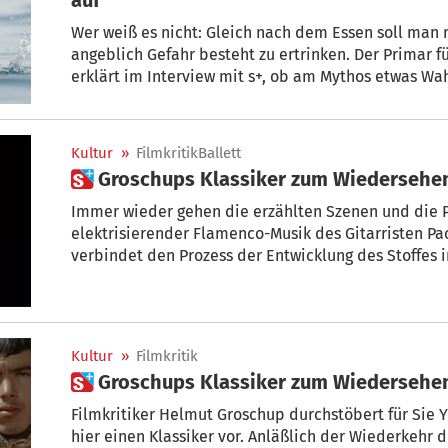
Wer weiß es nicht: Gleich nach dem Essen soll man
angeblich Gefahr besteht zu ertrinken. Der Primar f
erklärt im Interview mit s+, ob am Mythos etwas Wah
Kultur
»
FilmkritikBallett
 Groschups Klassiker zum Wiedersehe
Immer wieder gehen die erzählten Szenen und die P
elektrisierender Flamenco-Musik des Gitarristen Pa
verbindet den Prozess der Entwicklung des Stoffes 
Kunst und Leben. +Von Helmut Groschup
Kultur
»
Filmkritik
 Groschups Klassiker zum Wiedersehen
Filmkritiker Helmut Groschup durchstöbert für Sie 
hier einen Klassiker vor. Anläßlich der Wiederkehr 