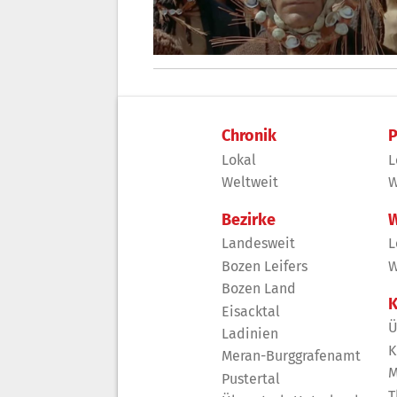
Chronik
P
Lokal
L
Weltweit
W
Bezirke
W
Landesweit
L
Bozen Leifers
W
Bozen Land
K
Eisacktal
Ü
Ladinien
K
Meran-Burggrafenamt
M
Pustertal
T