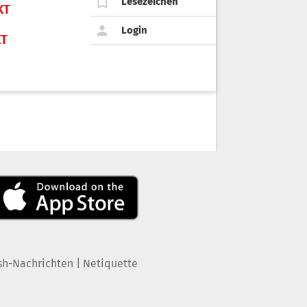
Lesezeichen
KT
Login
KT
|
sh-Nachrichten
Netiquette