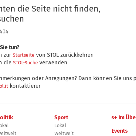
ten die Seite nicht finden,
 suchen
 404
Sie tun?
n zur
von STOL zurückkehren
Startseite
n die
verwenden
STOL-Suche
nmerkungen oder Anregungen? Dann können Sie uns p
kontaktieren
l.it
olitik
Sport
s+ im Übe
okal
Lokal
Events
eltweit
Weltweit