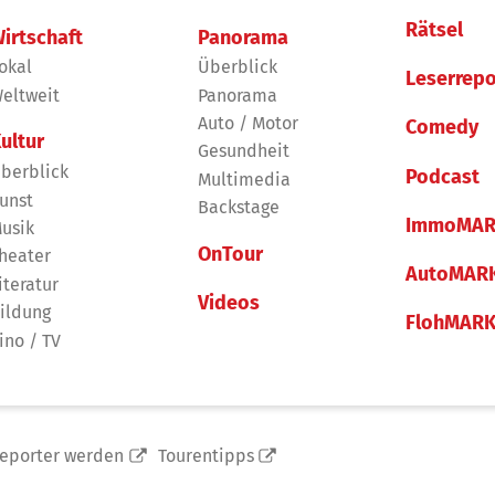
Rätsel
irtschaft
Panorama
okal
Überblick
Leserrepo
eltweit
Panorama
Auto / Motor
Comedy
ultur
Gesundheit
berblick
Podcast
Multimedia
unst
Backstage
ImmoMAR
usik
OnTour
heater
AutoMAR
iteratur
Videos
ildung
FlohMAR
ino / TV
reporter werden
Tourentipps