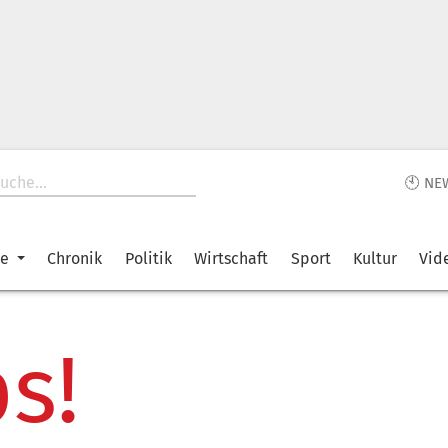
🕙 NE
ke
Chronik
Politik
Wirtschaft
Sport
Kultur
Vid
s!