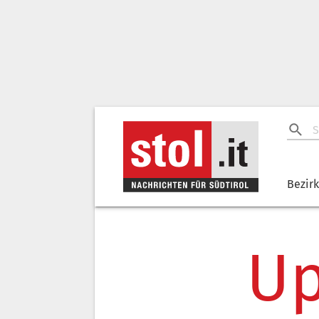
Bezir
Up