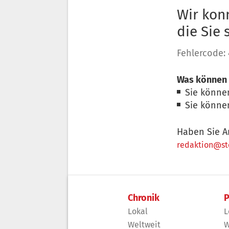
Wir konn
die Sie
Fehlercode:
Was können 
Sie könne
Sie könne
Haben Sie A
redaktion@sto
Chronik
P
Lokal
L
Weltweit
W