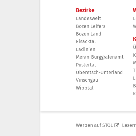
Bezirke
W
Landesweit
L
Bozen Leifers
W
Bozen Land
K
Eisacktal
Ü
Ladinien
K
Meran-Burggrafenamt
M
Pustertal
T
Überetsch-Unterland
L
Vinschgau
B
Wipptal
K
Werben auf STOL
Leser